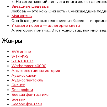
«…На сегодняшний день эта книга является еди
Звездные шедевры
Любовь — это как? Она есть? Сумасшедшие под
Моя жизнь
Она была дочерью плотника из Киева — и премь
У самого порога — аллегории света
Аллегории, притчи… Этот жанр стар, как мир, ве
Жанры
EVE online
S-T-I-K-S
S.T.A.L.K.E.R.
Warhammer 40000
Альтернативная история
Аудиосказки
Аудиоспектакль
Бизнес
Биографии
Боевая фантастика
Боевик
Боевое фэнтези