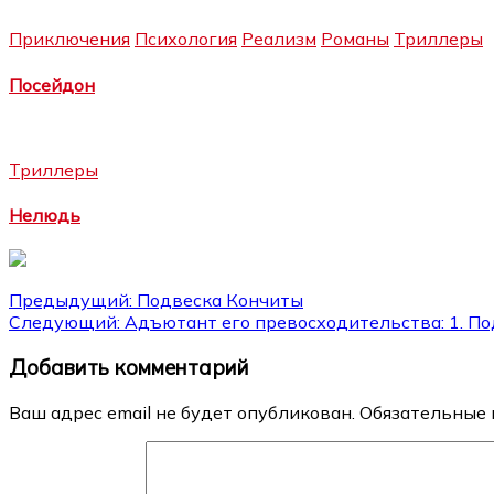
Приключения
Психология
Реализм
Романы
Триллеры
Посейдон
Триллеры
Нелюдь
Навигация
Предыдущий:
Подвеска Кончиты
Следующий:
Адъютант его превосходительства: 1. П
по
Добавить комментарий
записям
Ваш адрес email не будет опубликован.
Обязательные 