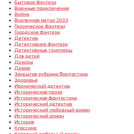
Бытовое фэнтези
Военные приключения
Война
Вселенная метро 2033
Героическое фэнтези
Городское фэнтези
Детектив
Детективное фэнтези
Детективные триллеры
Для детей
Дозоры
Драма
Закрытая рубрика Фантастика
Здоровье
Иронический детектив
Историческая проза
Историческая фантастика
Исторический детектив
Исторический любовный роман
Исторический роман
История
Классика
Короткий любовный роман