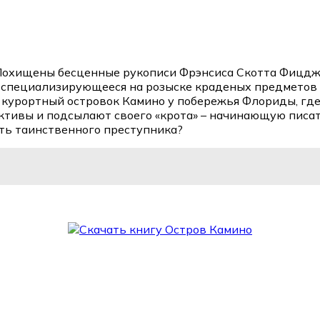
Похищены бесценные рукописи Фрэнсиса Скотта Фицдже
 специализирующееся на розыске краденых предметов и
а курортный островок Камино у побережья Флориды, г
ективы и подсылают своего «крота» – начинающую писат
ть таинственного преступника?