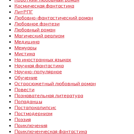
Космическая фантастика
ЛитРПГ
Любовно-фантастический роман
Любовное фэнтези
Любовный роман
Магический реализм
Медицина
Мемуары
Мистика
На иностранных языках
Научная фантастика
Научно-популярное
Обучение
Остросюжетный любовный роман
Повести
Познавательная литература
Попаданцы
Постапокалипсис
Постмодернизм
Поэзия
Приключения
Приключенческая фантастика