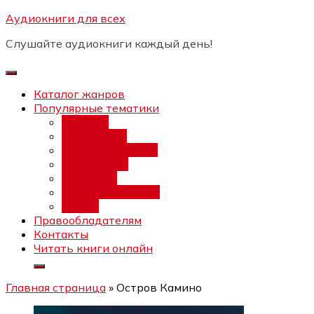
Перейти
Аудиокниги для всех
Бесплатный инт
к
Слушайте аудиокниги каждый день!
содержимому
Каталог жанров
Популярные тематики
Фэнтези
Попаданцы
Любовный роман
Фантастика
Детектив
Постапокалипсис
Ужасы
Правообладателям
Контакты
Читать книги онлайн
Главная страница
»
Остров Камино