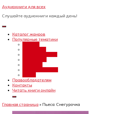
Перейти
Аудиокниги для всех
Бесплатный интенсив:
"Вторая
к
зарплата в $ на ведении YouTube
Записаться
Слушайте аудиокниги каждый день!
каналов"
содержимому
Каталог жанров
Популярные тематики
Фэнтези
Попаданцы
Любовный роман
Фантастика
Детектив
Постапокалипсис
Ужасы
Правообладателям
Контакты
Читать книги онлайн
Главная страница
»
Пьеса: Снегурочка