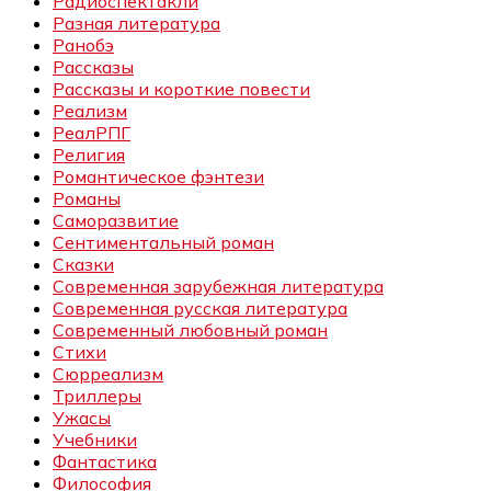
Радиоспектакли
Разная литература
Ранобэ
Рассказы
Рассказы и короткие повести
Реализм
РеалРПГ
Религия
Романтическое фэнтези
Романы
Саморазвитие
Сентиментальный роман
Сказки
Современная зарубежная литература
Современная русская литература
Современный любовный роман
Стихи
Сюрреализм
Триллеры
Ужасы
Учебники
Фантастика
Философия