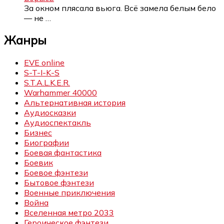
За окном плясала вьюга. Всё замела белым бело
— не
…
Жанры
EVE online
S-T-I-K-S
S.T.A.L.K.E.R.
Warhammer 40000
Альтернативная история
Аудиосказки
Аудиоспектакль
Бизнес
Биографии
Боевая фантастика
Боевик
Боевое фэнтези
Бытовое фэнтези
Военные приключения
Война
Вселенная метро 2033
Героическое фэнтези