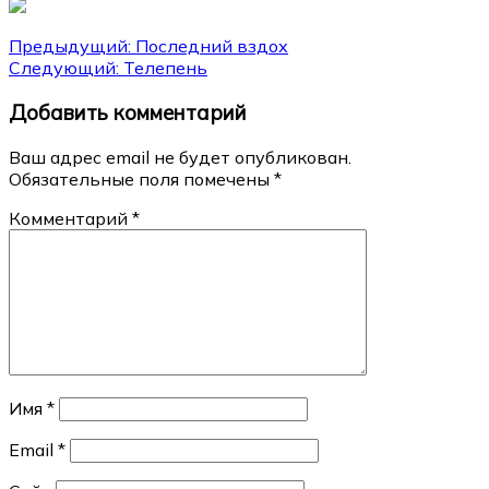
Навигация
Предыдущий:
Последний вздох
Следующий:
Телепень
по
Добавить комментарий
записям
Ваш адрес email не будет опубликован.
Обязательные поля помечены
*
Комментарий
*
Имя
*
Email
*