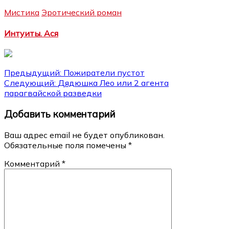
Мистика
Эротический роман
Интуиты. Ася
Навигация
Предыдущий:
Пожиратели пустот
Следующий:
Дядюшка Лео или 2 агента
по
парагвайской разведки
записям
Добавить комментарий
Ваш адрес email не будет опубликован.
Обязательные поля помечены
*
Комментарий
*