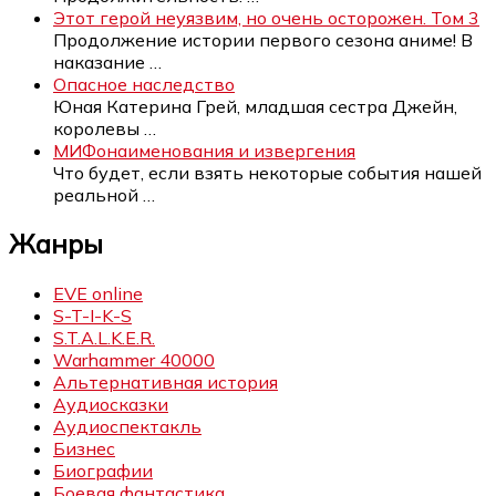
Этот герой неуязвим, но очень осторожен. Том 3
Продолжение истории первого сезона аниме! В
наказание
…
Опасное наследство
Юная Катерина Грей, младшая сестра Джейн,
королевы
…
МИФонаименования и извергения
Что будет, если взять некоторые события нашей
реальной
…
Жанры
EVE online
S-T-I-K-S
S.T.A.L.K.E.R.
Warhammer 40000
Альтернативная история
Аудиосказки
Аудиоспектакль
Бизнес
Биографии
Боевая фантастика