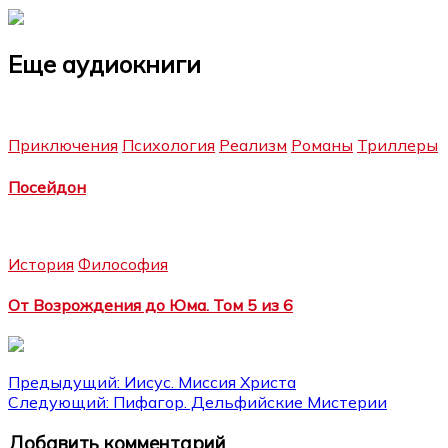
Еще аудиокниги
Приключения
Психология
Реализм
Романы
Триллеры
Посейдон
История
Философия
От Возрождения до Юма. Том 5 из 6
Навигация
Предыдущий:
Иисус. Миссия Христа
Следующий:
Пифагор. Дельфийские Мистерии
по
Добавить комментарий
записям