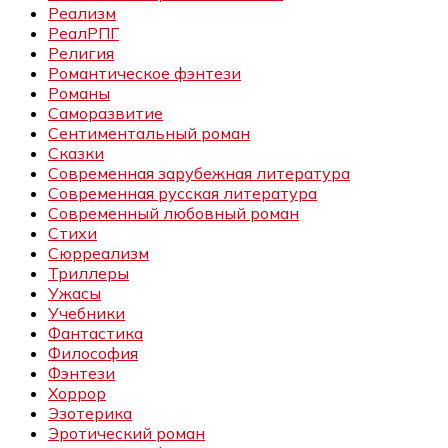
Реализм
РеалРПГ
Религия
Романтическое фэнтези
Романы
Саморазвитие
Сентиментальный роман
Сказки
Современная зарубежная литература
Современная русская литература
Современный любовный роман
Стихи
Сюрреализм
Триллеры
Ужасы
Учебники
Фантастика
Философия
Фэнтези
Хоррор
Эзотерика
Эротический роман