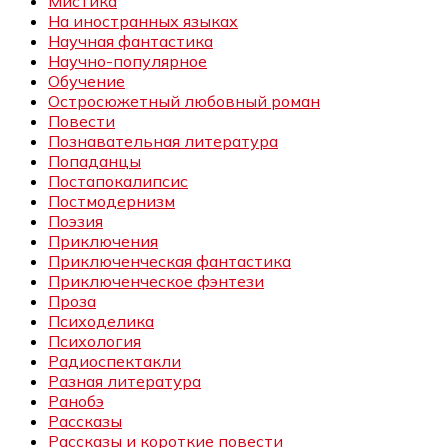
Мистика
На иностранных языках
Научная фантастика
Научно-популярное
Обучение
Остросюжетный любовный роман
Повести
Познавательная литература
Попаданцы
Постапокалипсис
Постмодернизм
Поэзия
Приключения
Приключенческая фантастика
Приключенческое фэнтези
Проза
Психоделика
Психология
Радиоспектакли
Разная литература
Ранобэ
Рассказы
Рассказы и короткие повести