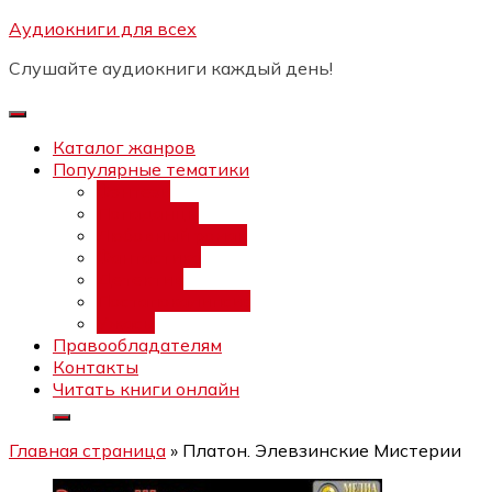
Перейти
Аудиокниги для всех
Бесплатный интенсив:
"Вторая
к
зарплата в $ на ведении YouTube
Записаться
Слушайте аудиокниги каждый день!
каналов"
содержимому
Каталог жанров
Популярные тематики
Фэнтези
Попаданцы
Любовный роман
Фантастика
Детектив
Постапокалипсис
Ужасы
Правообладателям
Контакты
Читать книги онлайн
Главная страница
»
Платон. Элевзинские Мистерии