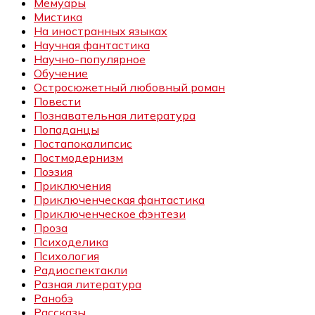
Мемуары
Мистика
На иностранных языках
Научная фантастика
Научно-популярное
Обучение
Остросюжетный любовный роман
Повести
Познавательная литература
Попаданцы
Постапокалипсис
Постмодернизм
Поэзия
Приключения
Приключенческая фантастика
Приключенческое фэнтези
Проза
Психоделика
Психология
Радиоспектакли
Разная литература
Ранобэ
Рассказы