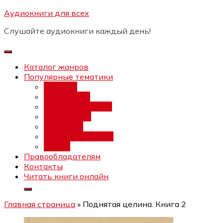
Перейти
Аудиокниги для всех
Бесплатный интенсив:
"Вторая
к
зарплата в $ на ведении YouTube
Записаться
Слушайте аудиокниги каждый день!
каналов"
содержимому
Каталог жанров
Популярные тематики
Фэнтези
Попаданцы
Любовный роман
Фантастика
Детектив
Постапокалипсис
Ужасы
Правообладателям
Контакты
Читать книги онлайн
Главная страница
»
Поднятая целина. Книга 2