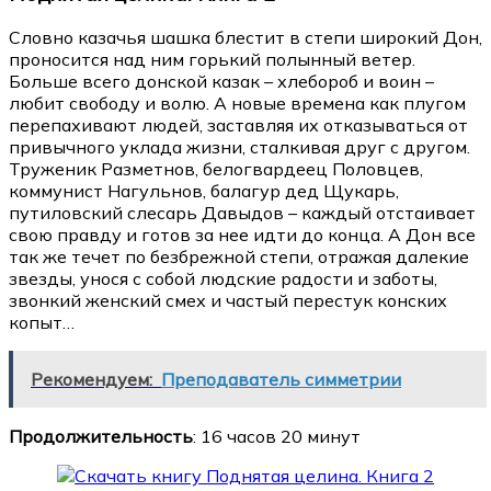
Cловно казачья шашка блестит в степи широкий Дон,
проносится над ним горький полынный ветер.
Больше всего донской казак – хлебороб и воин –
любит свободу и волю. А новые времена как плугом
перепахивают людей, заставляя их отказываться от
привычного уклада жизни, сталкивая друг с другом.
Труженик Разметнов, белогвардеец Половцев,
коммунист Нагульнов, балагур дед Щукарь,
путиловский слесарь Давыдов – каждый отстаивает
свою правду и готов за нее идти до конца. А Дон все
так же течет по безбрежной степи, отражая далекие
звезды, унося с собой людские радости и заботы,
звонкий женский смех и частый перестук конских
копыт…
Рекомендуем:
Преподаватель симметрии
Продолжительность
: 16 часов 20 минут