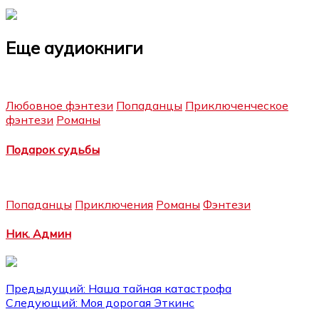
Еще аудиокниги
Любовное фэнтези
Попаданцы
Приключенческое
фэнтези
Романы
Подарок судьбы
Попаданцы
Приключения
Романы
Фэнтези
Ник. Админ
Навигация
Предыдущий:
Наша тайная катастрофа
Следующий:
Моя дорогая Эткинс
по