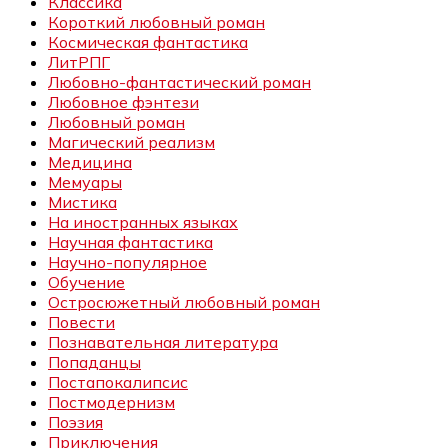
Классика
Короткий любовный роман
Космическая фантастика
ЛитРПГ
Любовно-фантастический роман
Любовное фэнтези
Любовный роман
Магический реализм
Медицина
Мемуары
Мистика
На иностранных языках
Научная фантастика
Научно-популярное
Обучение
Остросюжетный любовный роман
Повести
Познавательная литература
Попаданцы
Постапокалипсис
Постмодернизм
Поэзия
Приключения