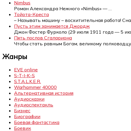
Nimbus
Роман Александра Нежного «Nimbus» —
…
Тойота-Креста
– Называть машину – восхитительная работа! Сн
Пусть этим занимается Джордж
Джон Фостер Фурколо (29 июля 1911 года — 5 и
Пять послов Сгалариона
Чтобы стать равным Богам, великому полководц
Жанры
EVE online
S-T-I-K-S
S.T.A.L.K.E.R.
Warhammer 40000
Альтернативная история
Аудиосказки
Аудиоспектакль
Бизнес
Биографии
Боевая фантастика
Боевик