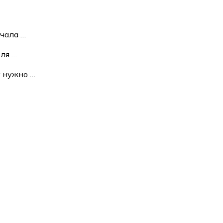
ачала
…
юля
…
у нужно
…