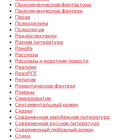
Приключенческая фантастика
Приключенческое фэнтези
Проза
Психоделика
Психология
Радиоспектакли
Разная литература
Ранобэ
Рассказы
Рассказы и короткие повести
Реализм
РеалРПГ
Религия
Романтическое фэнтези
Романы
Саморазвитие
Сентиментальный роман
Сказки
Современная зарубежная литература
Современная русская литература
Современный любовный роман
Стихи