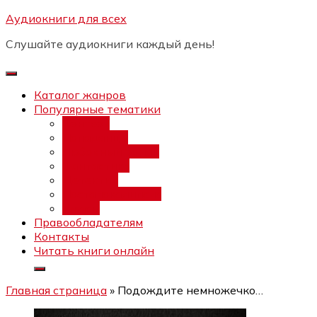
Перейти
Аудиокниги для всех
Бесплатный инт
к
Слушайте аудиокниги каждый день!
содержимому
Каталог жанров
Популярные тематики
Фэнтези
Попаданцы
Любовный роман
Фантастика
Детектив
Постапокалипсис
Ужасы
Правообладателям
Контакты
Читать книги онлайн
Главная страница
»
Подождите немножечко…