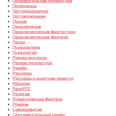
Познавательная литература
Попаданцы
Постапокалипсис
Постмодернизм
Поэзия
Приключения
Приключенческая фантастика
Приключенческое фэнтези
Проза
Психоделика
Психология
Радиоспектакли
Разная литература
Ранобэ
Рассказы
Рассказы и короткие повести
Реализм
РеалРПГ
Религия
Романтическое фэнтези
Романы
Саморазвитие
Сентиментальный роман