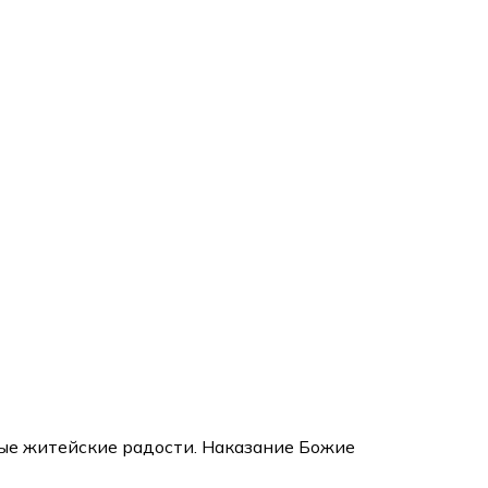
енсив:
"Вторая зарплата в $ на ведении YouTube каналов"
ые житейские радости. Наказание Божие