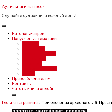
Перейти
Аудиокниги для всех
Бесплатный инт
к
Слушайте аудиокниги каждый день!
содержимому
Каталог жанров
Популярные тематики
Фэнтези
Попаданцы
Любовный роман
Фантастика
Детектив
Постапокалипсис
Ужасы
Правообладателям
Контакты
Читать книги онлайн
Главная страница
»
Приключения археологов: 6. Прост