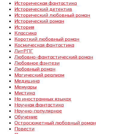
Историческая фантастика
Исторический детектив
Исторический любовный роман
Исторический роман
История
Классика
Короткий любовный роман
Космическая фантастика
ЛитРПГ
Любовно-фантастический роман
Любовное фэнтези
Любовный роман
Магический реализм
Медицина
Мемуары
Мистика
На иностранных языках
Научная фантастика
Научно-популярное
Обучение
Остросюжетный любовный роман
Повести