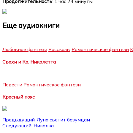
Продолжительность
: 1 час 24 минуты
Еще аудиокниги
Любовное фэнтези
Рассказы
Романтическое фэнтези
Ю
Свахи и Ко. Николетта
Повести
Романтическое фэнтези
Красный пояс
Навигация
Предыдущий:
Луна светит безумцам
Следующий:
Николка
по