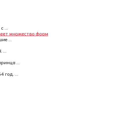
 с
…
имеет множество форм
ьшие
…
Н.
…
 принца
…
54 год.
…