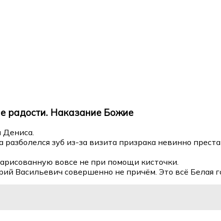
ие радости. Наказание Божие
 Дениса.
ча разболелся зуб из-за визита призрака невинно прес
арисованную вовсе не при помощи кисточки.
ерий Васильевич совершенно не причём. Это всё Белая г