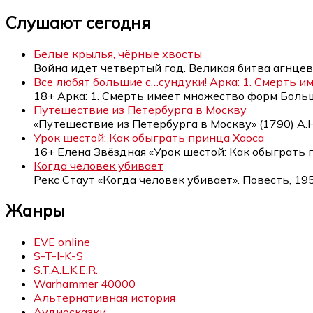
Слушают сегодня
Белые крылья, чёрные хвосты
Война идет четвертый год. Великая битва агнцев
Все любят большие с…сундуки! Арка: 1. Смерть 
18+ Арка: 1. Смерть имеет множество форм Бол
Путешествие из Петербурга в Москву
«Путешествие из Петербурга в Москву» (1790) А.
Урок шестой: Как обыграть принца Хаоса
16+ Елена Звёздная «Урок шестой: Как обыграть
Когда человек убивает
Рекс Стаут «Когда человек убивает». Повесть, 19
Жанры
EVE online
S-T-I-K-S
S.T.A.L.K.E.R.
Warhammer 40000
Альтернативная история
Аудиосказки