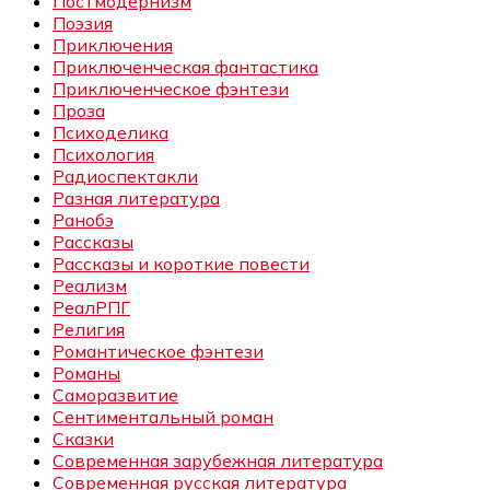
Постмодернизм
Поэзия
Приключения
Приключенческая фантастика
Приключенческое фэнтези
Проза
Психоделика
Психология
Радиоспектакли
Разная литература
Ранобэ
Рассказы
Рассказы и короткие повести
Реализм
РеалРПГ
Религия
Романтическое фэнтези
Романы
Саморазвитие
Сентиментальный роман
Сказки
Современная зарубежная литература
Современная русская литература