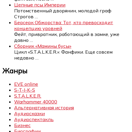
Цепные псы Империи
Потомственный дворянин, молодой граф
Строгов
…
Берсерк Обжорства: Тот, кто превосходит
концепцию уровней
Фейт, привратник, работающий в замке, уже
давно
…
Сборник «Мамины бусы»
Цикл «S.T.A.L.K.E.R.»: Фанфики. Еще совсем
недавно
…
Жанры
EVE online
S-T-I-K-S
S.T.A.L.K.E.R.
Warhammer 40000
Альтернативная история
Аудиосказки
Аудиоспектакль
Бизнес
Биографии