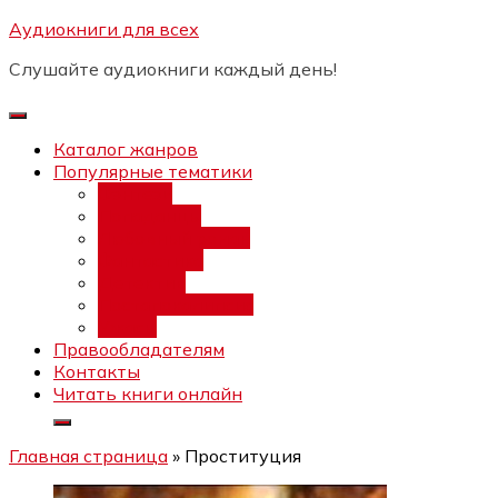
Перейти
Аудиокниги для всех
Бесплатный интенсив:
"Вторая
к
зарплата в $ на ведении YouTube
Записаться
Слушайте аудиокниги каждый день!
каналов"
содержимому
Каталог жанров
Популярные тематики
Фэнтези
Попаданцы
Любовный роман
Фантастика
Детектив
Постапокалипсис
Ужасы
Правообладателям
Контакты
Читать книги онлайн
Главная страница
»
Проституция