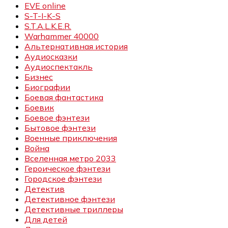
EVE online
S-T-I-K-S
S.T.A.L.K.E.R.
Warhammer 40000
Альтернативная история
Аудиосказки
Аудиоспектакль
Бизнес
Биографии
Боевая фантастика
Боевик
Боевое фэнтези
Бытовое фэнтези
Военные приключения
Война
Вселенная метро 2033
Героическое фэнтези
Городское фэнтези
Детектив
Детективное фэнтези
Детективные триллеры
Для детей