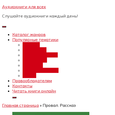
Перейти
Аудиокниги для всех
Бесплатный инт
к
Слушайте аудиокниги каждый день!
содержимому
Каталог жанров
Популярные тематики
Фэнтези
Попаданцы
Любовный роман
Фантастика
Детектив
Постапокалипсис
Ужасы
Правообладателям
Контакты
Читать книги онлайн
Главная страница
»
Провал. Рассказ