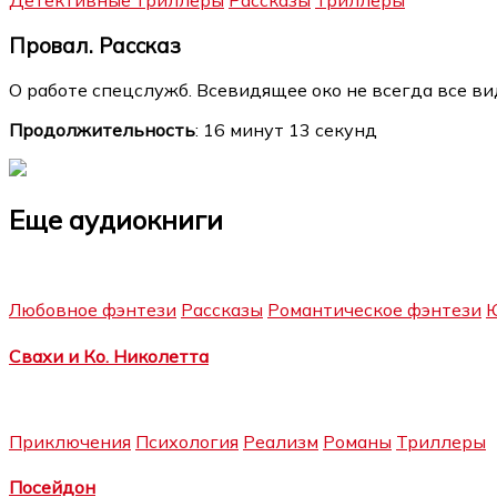
Детективные триллеры
Рассказы
Триллеры
Провал. Рассказ
О работе спецслужб. Всевидящее око не всегда все вид
Продолжительность
: 16 минут 13 секунд
Еще аудиокниги
Любовное фэнтези
Рассказы
Романтическое фэнтези
Ю
Свахи и Ко. Николетта
Приключения
Психология
Реализм
Романы
Триллеры
Посейдон