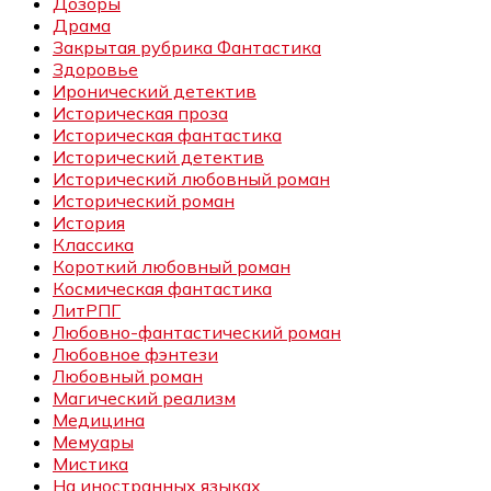
Дозоры
Драма
Закрытая рубрика Фантастика
Здоровье
Иронический детектив
Историческая проза
Историческая фантастика
Исторический детектив
Исторический любовный роман
Исторический роман
История
Классика
Короткий любовный роман
Космическая фантастика
ЛитРПГ
Любовно-фантастический роман
Любовное фэнтези
Любовный роман
Магический реализм
Медицина
Мемуары
Мистика
На иностранных языках