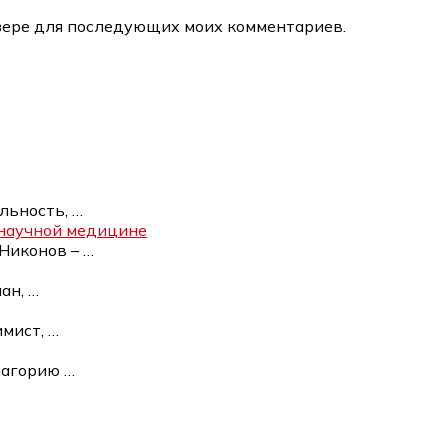
аузере для последующих моих комментариев.
ельность,
…
енаучной медицине
 Никонов –
…
ман,
…
имист,
…
смагорию
…