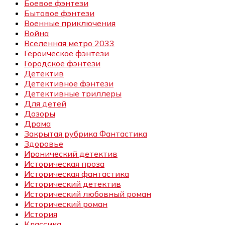
Боевое фэнтези
Бытовое фэнтези
Военные приключения
Война
Вселенная метро 2033
Героическое фэнтези
Городское фэнтези
Детектив
Детективное фэнтези
Детективные триллеры
Для детей
Дозоры
Драма
Закрытая рубрика Фантастика
Здоровье
Иронический детектив
Историческая проза
Историческая фантастика
Исторический детектив
Исторический любовный роман
Исторический роман
История
Классика