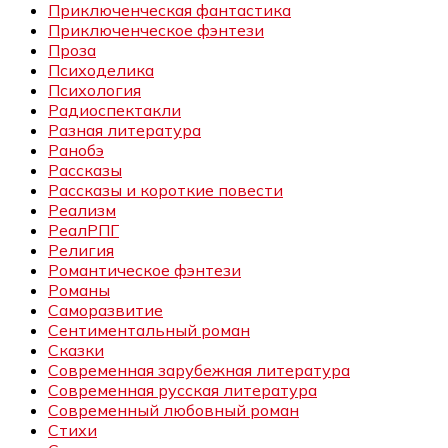
Приключенческая фантастика
Приключенческое фэнтези
Проза
Психоделика
Психология
Радиоспектакли
Разная литература
Ранобэ
Рассказы
Рассказы и короткие повести
Реализм
РеалРПГ
Религия
Романтическое фэнтези
Романы
Саморазвитие
Сентиментальный роман
Сказки
Современная зарубежная литература
Современная русская литература
Современный любовный роман
Стихи