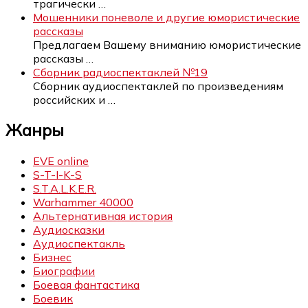
трагически
…
Мошенники поневоле и другие юмористические
рассказы
Предлагаем Вашему вниманию юмористические
рассказы
…
Сборник радиоспектаклей №19
Сборник аудиоспектаклей по произведениям
российских и
…
Жанры
EVE online
S-T-I-K-S
S.T.A.L.K.E.R.
Warhammer 40000
Альтернативная история
Аудиосказки
Аудиоспектакль
Бизнес
Биографии
Боевая фантастика
Боевик