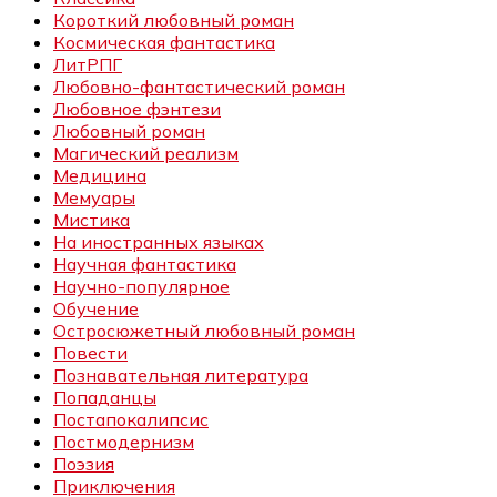
Короткий любовный роман
Космическая фантастика
ЛитРПГ
Любовно-фантастический роман
Любовное фэнтези
Любовный роман
Магический реализм
Медицина
Мемуары
Мистика
На иностранных языках
Научная фантастика
Научно-популярное
Обучение
Остросюжетный любовный роман
Повести
Познавательная литература
Попаданцы
Постапокалипсис
Постмодернизм
Поэзия
Приключения