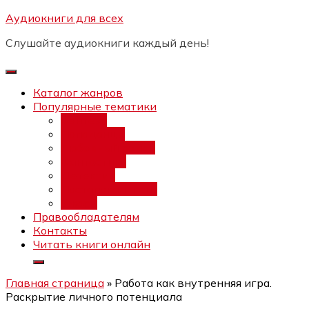
Перейти
Аудиокниги для всех
Бесплатный интенсив:
"Вторая
к
зарплата в $ на ведении YouTube
Записаться
Слушайте аудиокниги каждый день!
каналов"
содержимому
Каталог жанров
Популярные тематики
Фэнтези
Попаданцы
Любовный роман
Фантастика
Детектив
Постапокалипсис
Ужасы
Правообладателям
Контакты
Читать книги онлайн
Главная страница
»
Работа как внутренняя игра.
Раскрытие личного потенциала