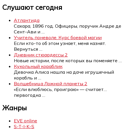
Слушают сегодня
Атлантида
Сахара, 1896 год. Офицеры, поручик Андре де
Сент-Ави и
…
Учитель поневоле. Курс боевой магии
Если кто-то об этом узнает, меня казнят.
Вернуться
…
Дневник стюардессы 2
Новые истории, после которых вы поменяете
…
Кукольный кораблик
Девочка Алиса нашла на даче игрушечный
корабль и
…
Волшебница Ложной планеты 2
«Если влюблюсь, проиграю» — считает…
первогодка
…
Жанры
EVE online
S-T-I-K-S