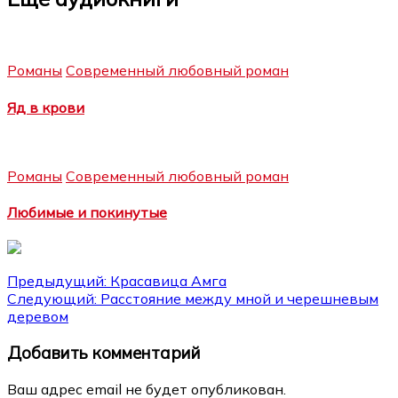
Романы
Современный любовный роман
Яд в крови
Романы
Современный любовный роман
Любимые и покинутые
Навигация
Предыдущий:
Красавица Амга
Следующий:
Расстояние между мной и черешневым
по
деревом
записям
Добавить комментарий
Ваш адрес email не будет опубликован.