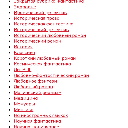
Закрытая рубрика Фантастика
Здоровье
Иронический детектив
Историческая проза
Историческая фантастика
Исторический детектив
Исторический любовный роман
Исторический роман
История
Классика
Короткий любовный роман
Космическая фантастика
ЛитРПГ
Любовно-фантастический роман
Любовное фэнтези
Любовный роман
Магический реализм
Медицина
Мемуары
Мистика
На иностранных языках
Научная фантастика
Научно-популярное