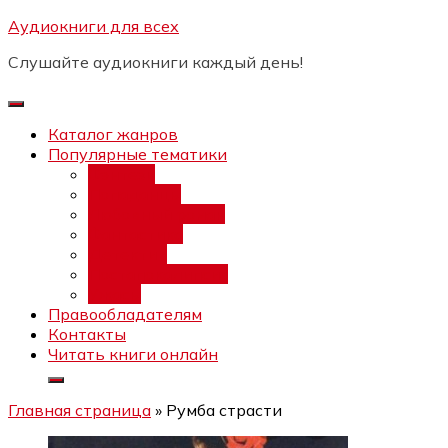
Перейти
Аудиокниги для всех
Бесплатный интенсив:
"Вторая
к
зарплата в $ на ведении YouTube
Записаться
Слушайте аудиокниги каждый день!
каналов"
содержимому
Каталог жанров
Популярные тематики
Фэнтези
Попаданцы
Любовный роман
Фантастика
Детектив
Постапокалипсис
Ужасы
Правообладателям
Контакты
Читать книги онлайн
Главная страница
»
Румба страсти