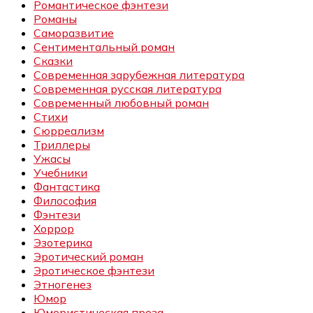
Романтическое фэнтези
Романы
Саморазвитие
Сентиментальный роман
Сказки
Современная зарубежная литература
Современная русская литература
Современный любовный роман
Стихи
Сюрреализм
Триллеры
Ужасы
Учебники
Фантастика
Философия
Фэнтези
Хоррор
Эзотерика
Эротический роман
Эротическое фэнтези
Этногенез
Юмор
Юмористическая проза