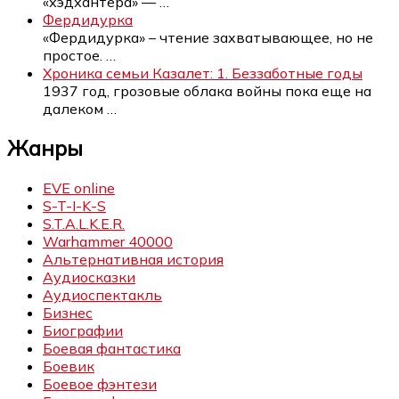
«хэдхантера» —
…
Фердидурка
«Фердидурка» – чтение захватывающее, но не
простое.
…
Хроника семьи Казалет: 1. Беззаботные годы
1937 год, грозовые облака войны пока еще на
далеком
…
Жанры
EVE online
S-T-I-K-S
S.T.A.L.K.E.R.
Warhammer 40000
Альтернативная история
Аудиосказки
Аудиоспектакль
Бизнес
Биографии
Боевая фантастика
Боевик
Боевое фэнтези