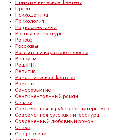
Приключенческое фэнтези
Проза
Психоделика
Психология
Радиоспектакли
Разная литература
Ранобэ
Рассказы
Рассказы и короткие повести
Реализм
РеалРПГ
Религия
Романтическое фэнтези
Романы
Саморазвитие
Сентиментальный роман
Сказки
Современная зарубежная литература
Современная русская литература
Современный любовный роман
Стихи
Сюрреализм
Триллеры