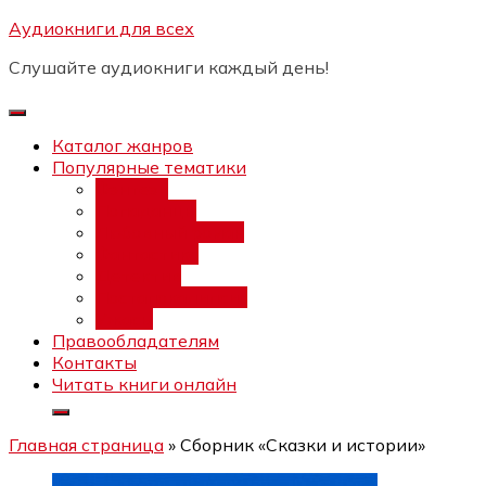
Перейти
Аудиокниги для всех
Бесплатный интенсив:
"Вторая
к
зарплата в $ на ведении YouTube
Записаться
Слушайте аудиокниги каждый день!
каналов"
содержимому
Каталог жанров
Популярные тематики
Фэнтези
Попаданцы
Любовный роман
Фантастика
Детектив
Постапокалипсис
Ужасы
Правообладателям
Контакты
Читать книги онлайн
Главная страница
»
Сборник «Сказки и истории»