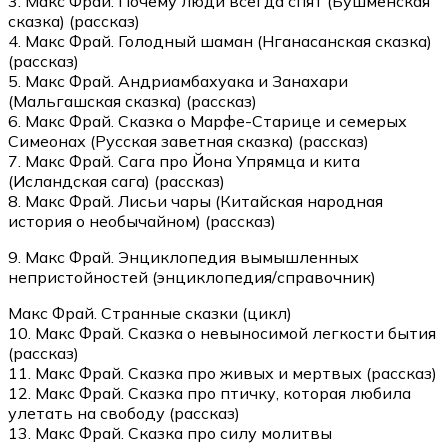
3. Макс Фрай. Почему люди всегда спят (Бушменская
сказка) (рассказ)
4. Макс Фрай. Голодный шаман (Нганасанская сказка)
(рассказ)
5. Макс Фрай. Андриамбахуака и Занахари
(Мальгашская сказка) (рассказ)
6. Макс Фрай. Сказка о Марфе-Старице и семерых
Симеонах (Русская заветная сказка) (рассказ)
7. Макс Фрай. Сага про Йона Упрямца и кита
(Исландская сага) (рассказ)
8. Макс Фрай. Лисьи чары (Китайская народная
история о необычайном) (рассказ)
9. Макс Фрай. Энциклопедия вымышленных
непристойностей (энциклопедия/справочник)
Макс Фрай. Странные сказки (цикл)
10. Макс Фрай. Сказка о невыносимой легкости бытия
(рассказ)
11. Макс Фрай. Сказка про живых и мертвых (рассказ)
12. Макс Фрай. Сказка про птичку, которая любила
улетать на свободу (рассказ)
13. Макс Фрай. Сказка про силу молитвы