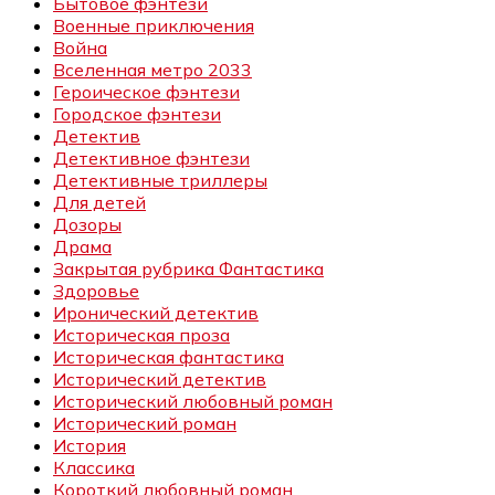
Бытовое фэнтези
Военные приключения
Война
Вселенная метро 2033
Героическое фэнтези
Городское фэнтези
Детектив
Детективное фэнтези
Детективные триллеры
Для детей
Дозоры
Драма
Закрытая рубрика Фантастика
Здоровье
Иронический детектив
Историческая проза
Историческая фантастика
Исторический детектив
Исторический любовный роман
Исторический роман
История
Классика
Короткий любовный роман