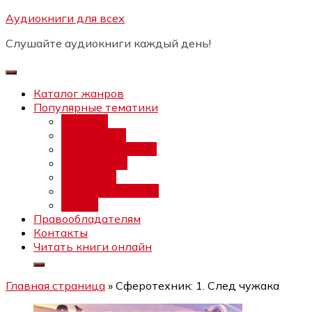
Перейти
Аудиокниги для всех
Бесплатный интенсив:
"Вторая
к
зарплата в $ на ведении YouTube
Записаться
Слушайте аудиокниги каждый день!
каналов"
содержимому
Каталог жанров
Популярные тематики
Фэнтези
Попаданцы
Любовный роман
Фантастика
Детектив
Постапокалипсис
Ужасы
Правообладателям
Контакты
Читать книги онлайн
Главная страница
»
Сферотехник: 1. След чужака