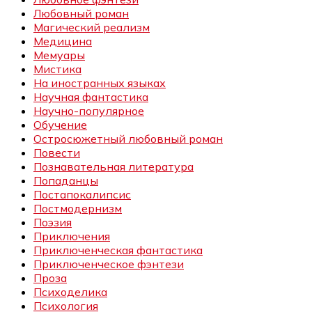
Любовный роман
Магический реализм
Медицина
Мемуары
Мистика
На иностранных языках
Научная фантастика
Научно-популярное
Обучение
Остросюжетный любовный роман
Повести
Познавательная литература
Попаданцы
Постапокалипсис
Постмодернизм
Поэзия
Приключения
Приключенческая фантастика
Приключенческое фэнтези
Проза
Психоделика
Психология