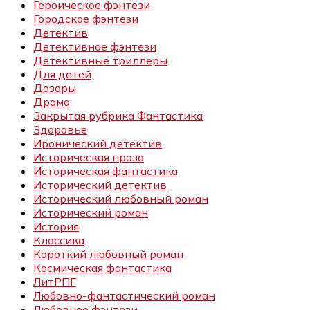
Героическое фэнтези
Городское фэнтези
Детектив
Детективное фэнтези
Детективные триллеры
Для детей
Дозоры
Драма
Закрытая рубрика Фантастика
Здоровье
Иронический детектив
Историческая проза
Историческая фантастика
Исторический детектив
Исторический любовный роман
Исторический роман
История
Классика
Короткий любовный роман
Космическая фантастика
ЛитРПГ
Любовно-фантастический роман
Любовное фэнтези