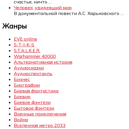
счастье, ничто
…
Человек, увидевший мир
В документальной повести А.С. Харьковского
…
Жанры
EVE online
S-T-I-K-S
S.T.A.L.K.E.R.
Warhammer 40000
Альтернативная история
Аудиосказки
Аудиоспектакль
Бизнес
Биографии
Боевая фантастика
Боевик
Боевое фэнтези
Бытовое фэнтези
Военные приключения
Война
Вселенная метро 2033