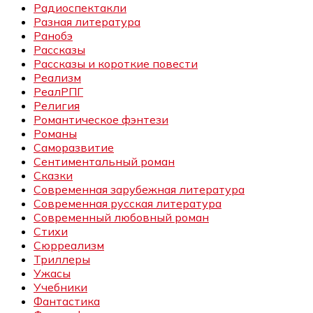
Радиоспектакли
Разная литература
Ранобэ
Рассказы
Рассказы и короткие повести
Реализм
РеалРПГ
Религия
Романтическое фэнтези
Романы
Саморазвитие
Сентиментальный роман
Сказки
Современная зарубежная литература
Современная русская литература
Современный любовный роман
Стихи
Сюрреализм
Триллеры
Ужасы
Учебники
Фантастика