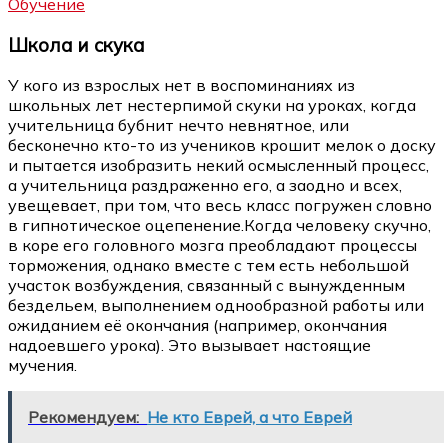
Обучение
Школа и скука
У кого из взрослых нет в воспоминаниях из
школьных лет нестерпимой скуки на уроках, когда
учительница бубнит нечто невнятное, или
бесконечно кто-то из учеников крошит мелок о доску
и пытается изобразить некий осмысленный процесс,
а учительница раздраженно его, а заодно и всех,
увещевает, при том, что весь класс погружен словно
в гипнотическое оцепенение.Когда человеку скучно,
в коре его головного мозга преобладают процессы
торможения, однако вместе с тем есть небольшой
участок возбуждения, связанный с вынужденным
бездельем, выполнением однообразной работы или
ожиданием её окончания (например, окончания
надоевшего урока). Это вызывает настоящие
мучения.
Рекомендуем:
Не кто Еврей, а что Еврей