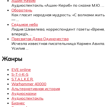
Ашик-Кериб
Аудиоспектакль «Ашик-Кериб» по сказке М.Ю.
…
Оборотень
Как гласит народная мудрость: «С волками жить
—
…
Седьмое небо
Лидия Шевелева, корреспондент газеты «Время,
вперед!»,
…
Пресвятая Дева Одиночества
Исчезла известная писательница Кармен Авила.
Усилия
…
Жанры
EVE online
S-T-I-K-S
S.T.A.L.K.E.R.
Warhammer 40000
Альтернативная история
Аудиосказки
Аудиоспектакль
Бизнес