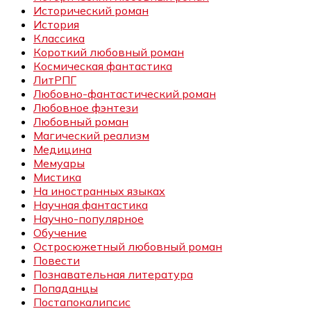
Исторический роман
История
Классика
Короткий любовный роман
Космическая фантастика
ЛитРПГ
Любовно-фантастический роман
Любовное фэнтези
Любовный роман
Магический реализм
Медицина
Мемуары
Мистика
На иностранных языках
Научная фантастика
Научно-популярное
Обучение
Остросюжетный любовный роман
Повести
Познавательная литература
Попаданцы
Постапокалипсис