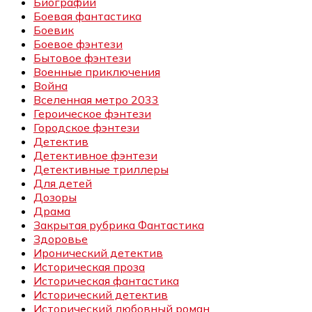
Биографии
Боевая фантастика
Боевик
Боевое фэнтези
Бытовое фэнтези
Военные приключения
Война
Вселенная метро 2033
Героическое фэнтези
Городское фэнтези
Детектив
Детективное фэнтези
Детективные триллеры
Для детей
Дозоры
Драма
Закрытая рубрика Фантастика
Здоровье
Иронический детектив
Историческая проза
Историческая фантастика
Исторический детектив
Исторический любовный роман