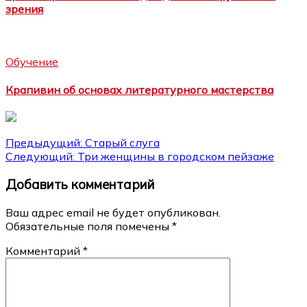
зрения
Обучение
Крапивин об основах литературного мастерства
Навигация
Предыдущий:
Старый слуга
Следующий:
Три женщины в городском пейзаже
по
Добавить комментарий
записям
Ваш адрес email не будет опубликован.
Обязательные поля помечены
*
Комментарий
*