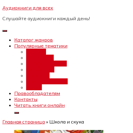
Перейти
Аудиокниги для всех
Бесплатный интенсив:
"Вторая
к
зарплата в $ на ведении YouTube
Записаться
Слушайте аудиокниги каждый день!
каналов"
содержимому
Каталог жанров
Популярные тематики
Фэнтези
Попаданцы
Любовный роман
Фантастика
Детектив
Постапокалипсис
Ужасы
Правообладателям
Контакты
Читать книги онлайн
Главная страница
»
Школа и скука