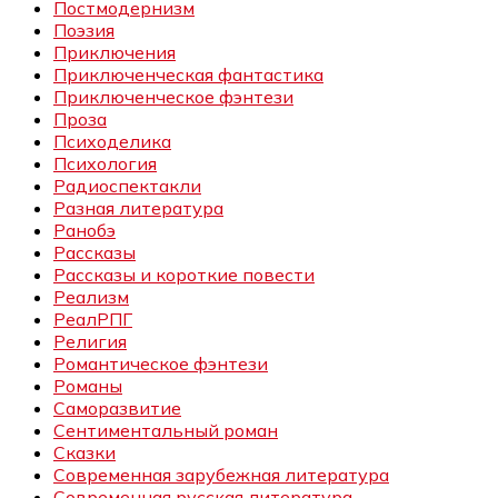
Постмодернизм
Поэзия
Приключения
Приключенческая фантастика
Приключенческое фэнтези
Проза
Психоделика
Психология
Радиоспектакли
Разная литература
Ранобэ
Рассказы
Рассказы и короткие повести
Реализм
РеалРПГ
Религия
Романтическое фэнтези
Романы
Саморазвитие
Сентиментальный роман
Сказки
Современная зарубежная литература
Современная русская литература