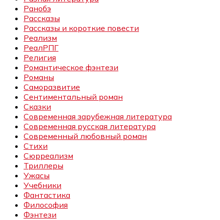
Ранобэ
Рассказы
Рассказы и короткие повести
Реализм
РеалРПГ
Религия
Романтическое фэнтези
Романы
Саморазвитие
Сентиментальный роман
Сказки
Современная зарубежная литература
Современная русская литература
Современный любовный роман
Стихи
Сюрреализм
Триллеры
Ужасы
Учебники
Фантастика
Философия
Фэнтези