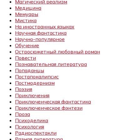
Магический реализм
Медицина
Мемуары
Мистика
На иностранных языках
Научная фантастика
Научно-популярное
Обучение
Остросюжетный любовный роман
Повести
Познавательная литература
Попаданцы
Постапокалипсис
Постмодернизм
Поэзия
Приключения
Приключенческая фантастика
Приключенческое фэнтези
Проза
Психоделика
Психология
Радиоспектакли
Разная литература