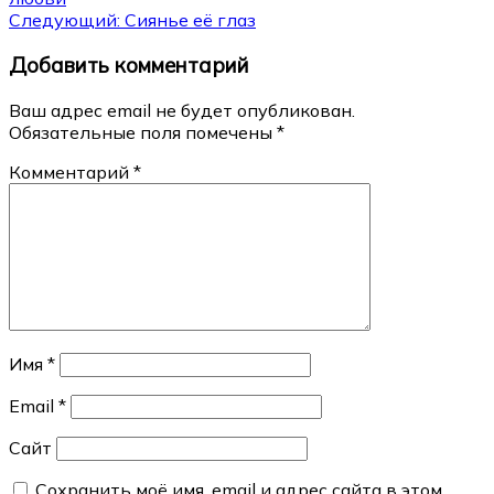
по
Следующий:
Сиянье её глаз
записям
Добавить комментарий
Ваш адрес email не будет опубликован.
Обязательные поля помечены
*
Комментарий
*
Имя
*
Email
*
Сайт
Сохранить моё имя, email и адрес сайта в этом