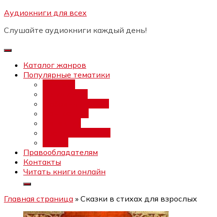
Перейти
Аудиокниги для всех
Бесплатный интенсив:
"Вторая
к
зарплата в $ на ведении YouTube
Записаться
Слушайте аудиокниги каждый день!
каналов"
содержимому
Каталог жанров
Популярные тематики
Фэнтези
Попаданцы
Любовный роман
Фантастика
Детектив
Постапокалипсис
Ужасы
Правообладателям
Контакты
Читать книги онлайн
Главная страница
»
Сказки в стихах для взрослых