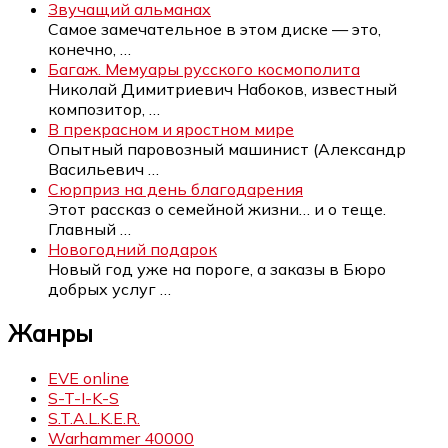
Звучащий альманах
Самое замечательное в этом диске — это,
конечно,
…
Багаж. Мемуары русского космополита
Николай Димитриевич Набоков, известный
композитор,
…
В прекрасном и яростном мире
Опытный паровозный машинист (Александр
Васильевич
…
Сюрприз на день благодарения
Этот рассказ о семейной жизни… и о теще.
Главный
…
Новогодний подарок
Новый год уже на пороге, а заказы в Бюро
добрых услуг
…
Жанры
EVE online
S-T-I-K-S
S.T.A.L.K.E.R.
Warhammer 40000