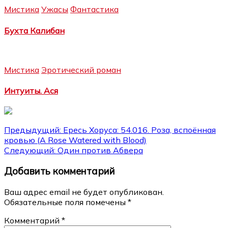
Мистика
Ужасы
Фантастика
Бухта Калибан
Мистика
Эротический роман
Интуиты. Ася
Навигация
Предыдущий:
Ересь Хоруса: 54.016. Роза, вспоённая
кровью (A Rose Watered with Blood)
по
Следующий:
Один против Абвера
записям
Добавить комментарий
Ваш адрес email не будет опубликован.
Обязательные поля помечены
*
Комментарий
*