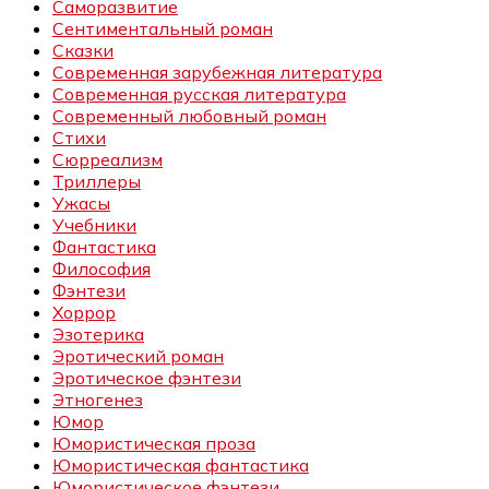
Саморазвитие
Сентиментальный роман
Сказки
Современная зарубежная литература
Современная русская литература
Современный любовный роман
Стихи
Сюрреализм
Триллеры
Ужасы
Учебники
Фантастика
Философия
Фэнтези
Хоррор
Эзотерика
Эротический роман
Эротическое фэнтези
Этногенез
Юмор
Юмористическая проза
Юмористическая фантастика
Юмористическое фэнтези