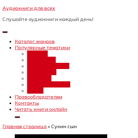
Перейти
Аудиокниги для всех
Бесплатный интенсив:
"Вторая
к
зарплата в $ на ведении YouTube
Записаться
Слушайте аудиокниги каждый день!
каналов"
содержимому
Каталог жанров
Популярные тематики
Фэнтези
Попаданцы
Любовный роман
Фантастика
Детектив
Постапокалипсис
Ужасы
Правообладателям
Контакты
Читать книги онлайн
Главная страница
»
Сукин сын