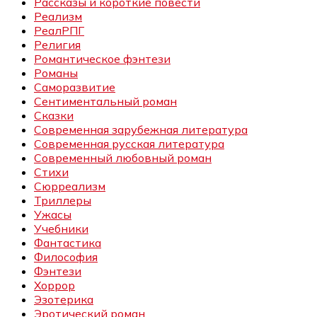
Рассказы и короткие повести
Реализм
РеалРПГ
Религия
Романтическое фэнтези
Романы
Саморазвитие
Сентиментальный роман
Сказки
Современная зарубежная литература
Современная русская литература
Современный любовный роман
Стихи
Сюрреализм
Триллеры
Ужасы
Учебники
Фантастика
Философия
Фэнтези
Хоррор
Эзотерика
Эротический роман