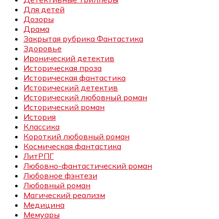
Для детей
Дозоры
Драма
Закрытая рубрика Фантастика
Здоровье
Иронический детектив
Историческая проза
Историческая фантастика
Исторический детектив
Исторический любовный роман
Исторический роман
История
Классика
Короткий любовный роман
Космическая фантастика
ЛитРПГ
Любовно-фантастический роман
Любовное фэнтези
Любовный роман
Магический реализм
Медицина
Мемуары