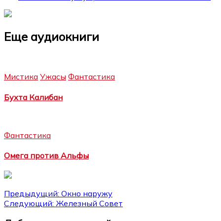
Еще аудиокниги
Мистика
Ужасы
Фантастика
Бухта Калибан
Фантастика
Омега против Альфы
Навигация
Предыдущий:
Окно наружу
Следующий:
Железный Совет
по