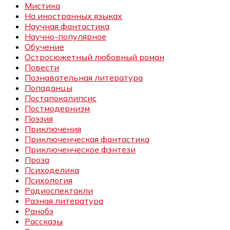
Мистика
На иностранных языках
Научная фантастика
Научно-популярное
Обучение
Остросюжетный любовный роман
Повести
Познавательная литература
Попаданцы
Постапокалипсис
Постмодернизм
Поэзия
Приключения
Приключенческая фантастика
Приключенческое фэнтези
Проза
Психоделика
Психология
Радиоспектакли
Разная литература
Ранобэ
Рассказы