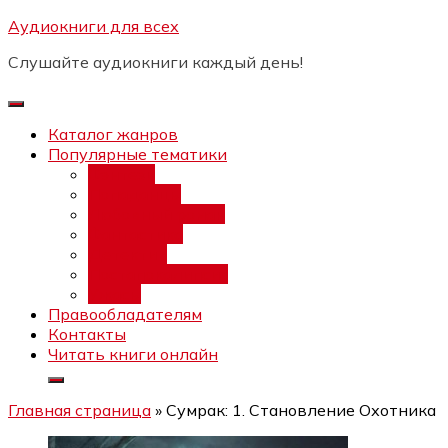
Перейти
Аудиокниги для всех
Бесплатный интенсив:
"Вторая
к
зарплата в $ на ведении YouTube
Записаться
Слушайте аудиокниги каждый день!
каналов"
содержимому
Каталог жанров
Популярные тематики
Фэнтези
Попаданцы
Любовный роман
Фантастика
Детектив
Постапокалипсис
Ужасы
Правообладателям
Контакты
Читать книги онлайн
Главная страница
»
Сумрак: 1. Становление Охотника