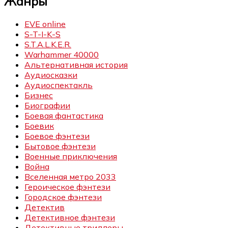
Жанры
EVE online
S-T-I-K-S
S.T.A.L.K.E.R.
Warhammer 40000
Альтернативная история
Аудиосказки
Аудиоспектакль
Бизнес
Биографии
Боевая фантастика
Боевик
Боевое фэнтези
Бытовое фэнтези
Военные приключения
Война
Вселенная метро 2033
Героическое фэнтези
Городское фэнтези
Детектив
Детективное фэнтези
Детективные триллеры