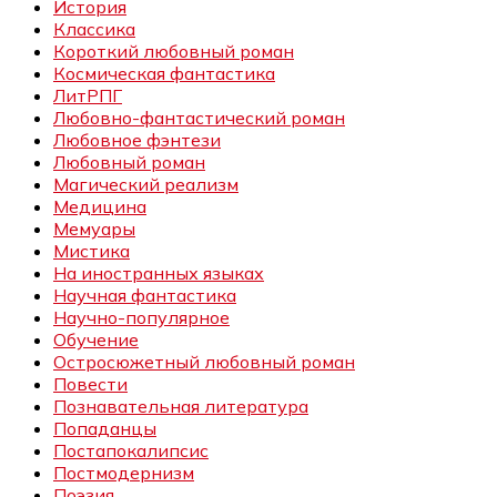
История
Классика
Короткий любовный роман
Космическая фантастика
ЛитРПГ
Любовно-фантастический роман
Любовное фэнтези
Любовный роман
Магический реализм
Медицина
Мемуары
Мистика
На иностранных языках
Научная фантастика
Научно-популярное
Обучение
Остросюжетный любовный роман
Повести
Познавательная литература
Попаданцы
Постапокалипсис
Постмодернизм
Поэзия