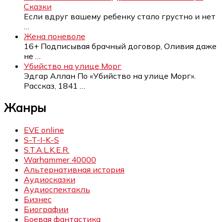
Сказки
Если вдруг вашему ребенку стало грустно и нет
…
Жена поневоле
16+ Подписывая брачный договор, Оливия даже
не
…
Убийство на улице Морг
Эдгар Аллан По «Убийство на улице Морг».
Рассказ, 1841
…
Жанры
EVE online
S-T-I-K-S
S.T.A.L.K.E.R.
Warhammer 40000
Альтернативная история
Аудиосказки
Аудиоспектакль
Бизнес
Биографии
Боевая фантастика