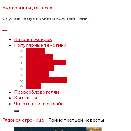
Перейти
Аудиокниги для всех
Бесплатный интенсив:
"Вторая
к
зарплата в $ на ведении YouTube
Записаться
Слушайте аудиокниги каждый день!
каналов"
содержимому
Каталог жанров
Популярные тематики
Фэнтези
Попаданцы
Любовный роман
Фантастика
Детектив
Постапокалипсис
Ужасы
Правообладателям
Контакты
Читать книги онлайн
Главная страница
»
Тайна третьей невесты