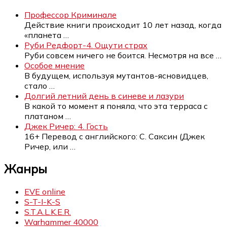
Профессор Криминале
Действие книги происходит 10 лет назад, когда
«планета
…
Руби Редфорт-4. Ощути страх
Руби совсем ничего не боится. Несмотря на все
…
Особое мнение
В будущем, используя мутантов-ясновидцев,
стало
…
Долгий летний день в синеве и лазури
В какой то момент я поняла, что эта терраса с
платаном
…
Джек Ричер: 4. Гость
16+ Перевод с английского: С. Саксин (Джек
Ричер, или
…
Жанры
EVE online
S-T-I-K-S
S.T.A.L.K.E.R.
Warhammer 40000