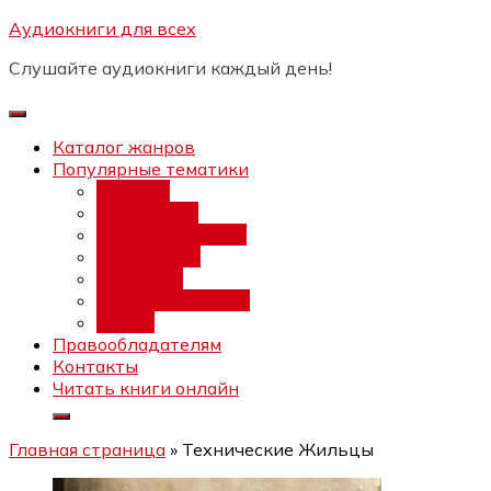
Перейти
Аудиокниги для всех
Бесплатный интенсив:
"Вторая
к
зарплата в $ на ведении YouTube
Записаться
Слушайте аудиокниги каждый день!
каналов"
содержимому
Каталог жанров
Популярные тематики
Фэнтези
Попаданцы
Любовный роман
Фантастика
Детектив
Постапокалипсис
Ужасы
Правообладателям
Контакты
Читать книги онлайн
Главная страница
»
Технические Жильцы