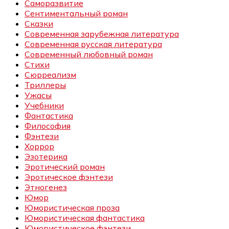
Саморазвитие
Сентиментальный роман
Сказки
Современная зарубежная литература
Современная русская литература
Современный любовный роман
Стихи
Сюрреализм
Триллеры
Ужасы
Учебники
Фантастика
Философия
Фэнтези
Хоррор
Эзотерика
Эротический роман
Эротическое фэнтези
Этногенез
Юмор
Юмористическая проза
Юмористическая фантастика
Юмористическое фэнтези