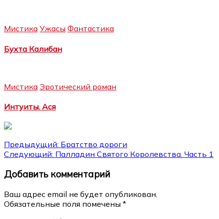
Мистика
Ужасы
Фантастика
Бухта Калибан
Мистика
Эротический роман
Интуиты. Ася
Навигация
Предыдущий:
Братство дороги
Следующий:
Палладин Святого Королевства. Часть 1
по
Добавить комментарий
записям
Ваш адрес email не будет опубликован.
Обязательные поля помечены
*