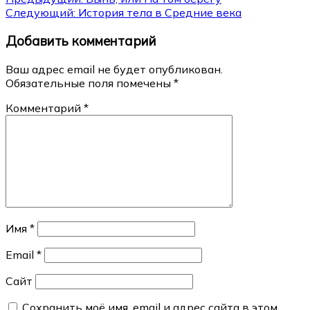
Навигация
Следующий:
История тела в Средние века
по
Добавить комментарий
записям
Ваш адрес email не будет опубликован.
Обязательные поля помечены
*
Комментарий
*
Имя
*
Email
*
Сайт
Сохранить моё имя, email и адрес сайта в этом