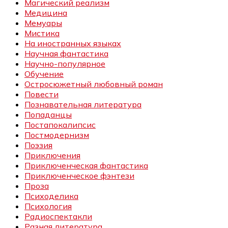
Магический реализм
Медицина
Мемуары
Мистика
На иностранных языках
Научная фантастика
Научно-популярное
Обучение
Остросюжетный любовный роман
Повести
Познавательная литература
Попаданцы
Постапокалипсис
Постмодернизм
Поэзия
Приключения
Приключенческая фантастика
Приключенческое фэнтези
Проза
Психоделика
Психология
Радиоспектакли
Разная литература