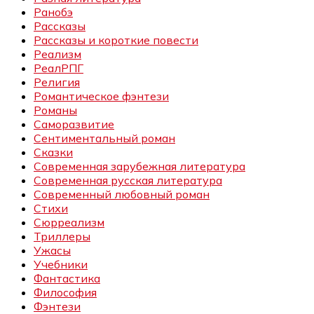
Ранобэ
Рассказы
Рассказы и короткие повести
Реализм
РеалРПГ
Религия
Романтическое фэнтези
Романы
Саморазвитие
Сентиментальный роман
Сказки
Современная зарубежная литература
Современная русская литература
Современный любовный роман
Стихи
Сюрреализм
Триллеры
Ужасы
Учебники
Фантастика
Философия
Фэнтези