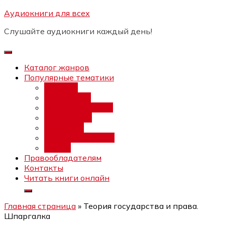
Перейти
Аудиокниги для всех
Бесплатный интенсив:
"Вторая
к
зарплата в $ на ведении YouTube
Записаться
Слушайте аудиокниги каждый день!
каналов"
содержимому
Каталог жанров
Популярные тематики
Фэнтези
Попаданцы
Любовный роман
Фантастика
Детектив
Постапокалипсис
Ужасы
Правообладателям
Контакты
Читать книги онлайн
Главная страница
»
Теория государства и права.
Шпаргалка