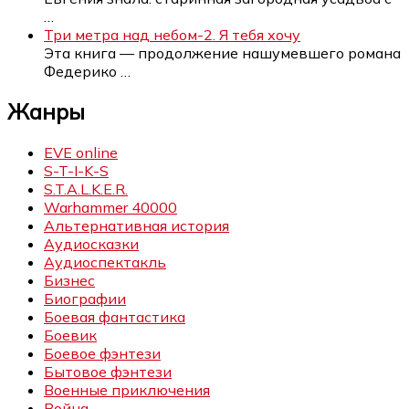
…
Три метра над небом-2. Я тебя хочу
Эта книга — продолжение нашумевшего романа
Федерико
…
Жанры
EVE online
S-T-I-K-S
S.T.A.L.K.E.R.
Warhammer 40000
Альтернативная история
Аудиосказки
Аудиоспектакль
Бизнес
Биографии
Боевая фантастика
Боевик
Боевое фэнтези
Бытовое фэнтези
Военные приключения
Война