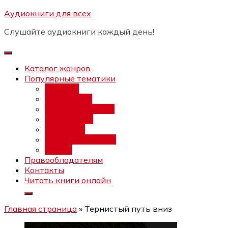
Перейти
Аудиокниги для всех
Бесплатный интенсив:
"Вторая
к
зарплата в $ на ведении YouTube
Записаться
Слушайте аудиокниги каждый день!
каналов"
содержимому
Каталог жанров
Популярные тематики
Фэнтези
Попаданцы
Любовный роман
Фантастика
Детектив
Постапокалипсис
Ужасы
Правообладателям
Контакты
Читать книги онлайн
Главная страница
»
Тернистый путь вниз