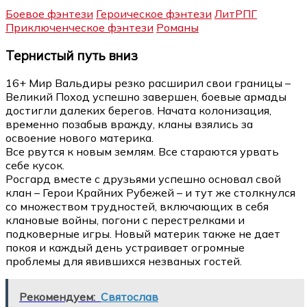
Боевое фэнтези
Героическое фэнтези
ЛитРПГ
Приключенческое фэнтези
Романы
Тернистый путь вниз
16+ Мир Вальдиры резко расширил свои границы –
Великий Поход успешно завершен, боевые армады
достигли далеких берегов. Начата колонизация,
временно позабыв вражду, кланы взялись за
освоение нового материка.
Все рвутся к новым землям. Все стараются урвать
себе кусок.
Росгард вместе с друзьями успешно основал свой
клан – Герои Крайних Рубежей – и тут же столкнулся
со множеством трудностей, включающих в себя
клановые войны, погони с перестрелками и
подковерные игры. Новый материк также не дает
покоя и каждый день устраивает огромные
проблемы для явившихся незваных гостей.
Рекомендуем:
Святослав