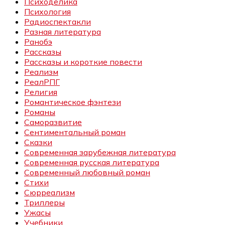
Психоделика
Психология
Радиоспектакли
Разная литература
Ранобэ
Рассказы
Рассказы и короткие повести
Реализм
РеалРПГ
Религия
Романтическое фэнтези
Романы
Саморазвитие
Сентиментальный роман
Сказки
Современная зарубежная литература
Современная русская литература
Современный любовный роман
Стихи
Сюрреализм
Триллеры
Ужасы
Учебники