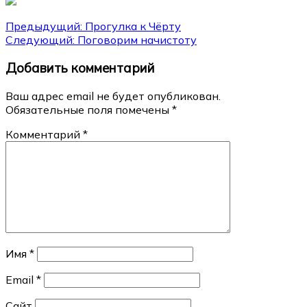
Навигация
Предыдущий:
Прогулка к Чёрту
Следующий:
Поговорим начистоту
по
Добавить комментарий
записям
Ваш адрес email не будет опубликован.
Обязательные поля помечены
*
Комментарий
*
Имя
*
Email
*
Сайт