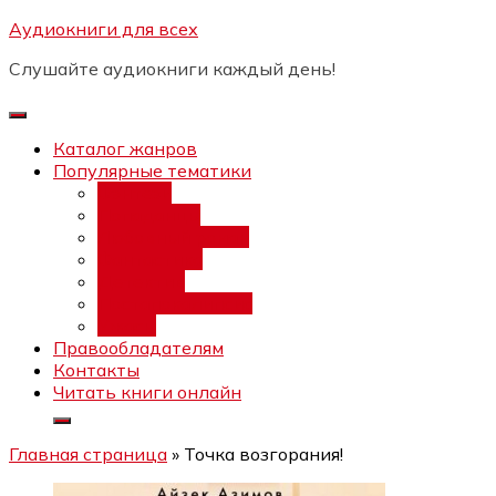
Перейти
Аудиокниги для всех
Бесплатный интенсив:
"Вторая
к
зарплата в $ на ведении YouTube
Записаться
Слушайте аудиокниги каждый день!
каналов"
содержимому
Каталог жанров
Популярные тематики
Фэнтези
Попаданцы
Любовный роман
Фантастика
Детектив
Постапокалипсис
Ужасы
Правообладателям
Контакты
Читать книги онлайн
Главная страница
»
Точка возгорания!