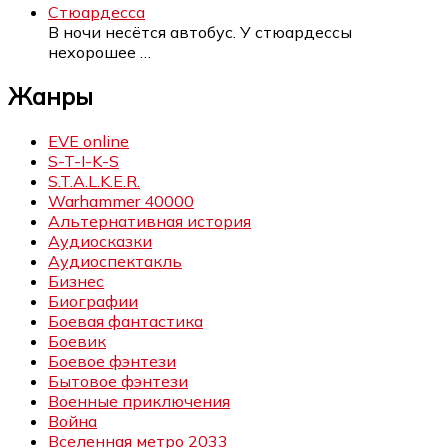
Стюардесса
В ночи несётся автобус. У стюардессы
нехорошее
…
Жанры
EVE online
S-T-I-K-S
S.T.A.L.K.E.R.
Warhammer 40000
Альтернативная история
Аудиосказки
Аудиоспектакль
Бизнес
Биографии
Боевая фантастика
Боевик
Боевое фэнтези
Бытовое фэнтези
Военные приключения
Война
Вселенная метро 2033