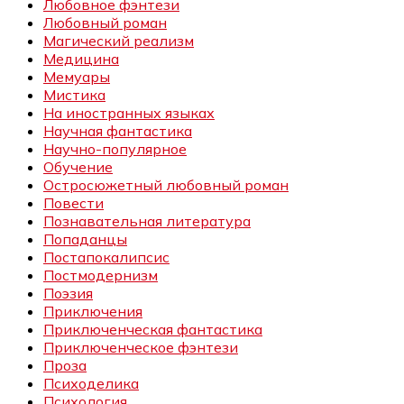
Любовное фэнтези
Любовный роман
Магический реализм
Медицина
Мемуары
Мистика
На иностранных языках
Научная фантастика
Научно-популярное
Обучение
Остросюжетный любовный роман
Повести
Познавательная литература
Попаданцы
Постапокалипсис
Постмодернизм
Поэзия
Приключения
Приключенческая фантастика
Приключенческое фэнтези
Проза
Психоделика
Психология