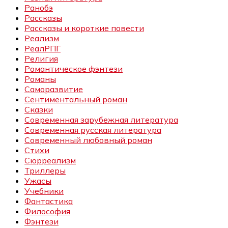
Ранобэ
Рассказы
Рассказы и короткие повести
Реализм
РеалРПГ
Религия
Романтическое фэнтези
Романы
Саморазвитие
Сентиментальный роман
Сказки
Современная зарубежная литература
Современная русская литература
Современный любовный роман
Стихи
Сюрреализм
Триллеры
Ужасы
Учебники
Фантастика
Философия
Фэнтези