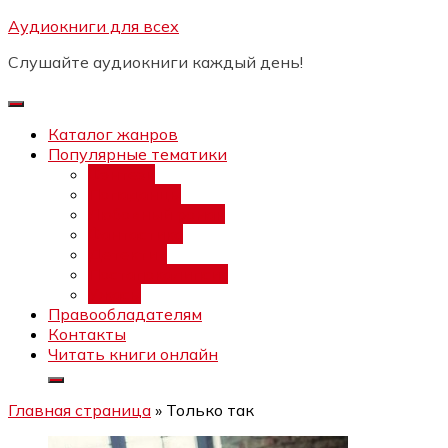
Перейти
Аудиокниги для всех
Бесплатный интенсив:
"Вторая
к
зарплата в $ на ведении YouTube
Записаться
Слушайте аудиокниги каждый день!
каналов"
содержимому
Каталог жанров
Популярные тематики
Фэнтези
Попаданцы
Любовный роман
Фантастика
Детектив
Постапокалипсис
Ужасы
Правообладателям
Контакты
Читать книги онлайн
Главная страница
»
Только так