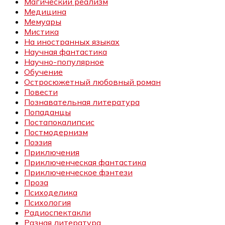
Магический реализм
Медицина
Мемуары
Мистика
На иностранных языках
Научная фантастика
Научно-популярное
Обучение
Остросюжетный любовный роман
Повести
Познавательная литература
Попаданцы
Постапокалипсис
Постмодернизм
Поэзия
Приключения
Приключенческая фантастика
Приключенческое фэнтези
Проза
Психоделика
Психология
Радиоспектакли
Разная литература