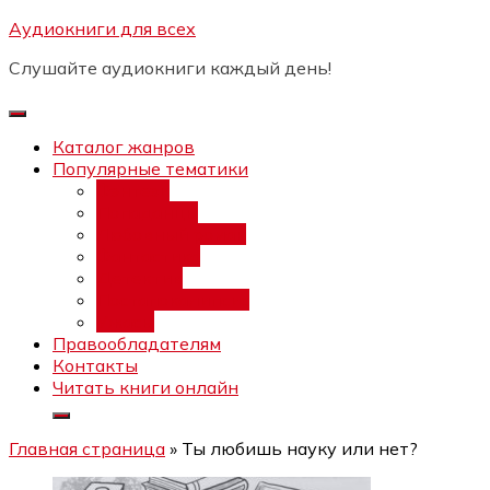
Перейти
Аудиокниги для всех
Бесплатный инт
к
Слушайте аудиокниги каждый день!
содержимому
Каталог жанров
Популярные тематики
Фэнтези
Попаданцы
Любовный роман
Фантастика
Детектив
Постапокалипсис
Ужасы
Правообладателям
Контакты
Читать книги онлайн
Главная страница
»
Ты любишь науку или нет?