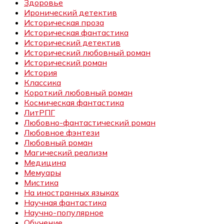
Здоровье
Иронический детектив
Историческая проза
Историческая фантастика
Исторический детектив
Исторический любовный роман
Исторический роман
История
Классика
Короткий любовный роман
Космическая фантастика
ЛитРПГ
Любовно-фантастический роман
Любовное фэнтези
Любовный роман
Магический реализм
Медицина
Мемуары
Мистика
На иностранных языках
Научная фантастика
Научно-популярное
Обучение