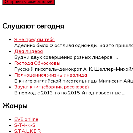
Слушают сегодня
Я не предам тебя
Аделина была счастлива однажды. За это пришл
Два лидера
Будни двух совершенно разных лидеров.
…
Господа Обносковы
Русский писатель-демократ А. К. Шеллер-Миха
Полноценная жизнь инвалида
В книге английской писательницы Милисент Ай
Звуки книг (сборник рассказов)
В период с 2013-го по 2015-й год известные
…
Жанры
EVE online
S-T-I-K-S
S.T.A.L.K.E.R.