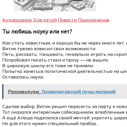
Аудиосказки
Для детей
Повести
Приключения
Ты любишь науку или нет?
Как стать известным, и хорошо бы не через много лет
Витик трезво взвесил свои возможности.
Петь, рисовать, танцевать, гениально играть на скрип
Попробовал писать стихи и прозу — не вышло.
В цирковую школу его тоже не приняли.
Попытка заняться политической деятельностью на шк
Оставалась наука.
Рекомендуем:
Гениалкогадский пунш желаний
Сделав выбор, Витик решил пересесть за парту к но
Тот оказался интересным собеседником, влюбленным в
А ещё Алеша поделился своей мечтой: укротить шаро
Но для этого нужен специальный прибор…