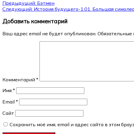
Навигация
Предыдущий:
Бэтмен
Следующий:
История будущего-1.01. Большая симоле
по
Добавить комментарий
записям
Ваш адрес email не будет опубликован.
Обязательные 
Комментарий
*
Имя
*
Email
*
Сайт
Сохранить моё имя, email и адрес сайта в этом бр