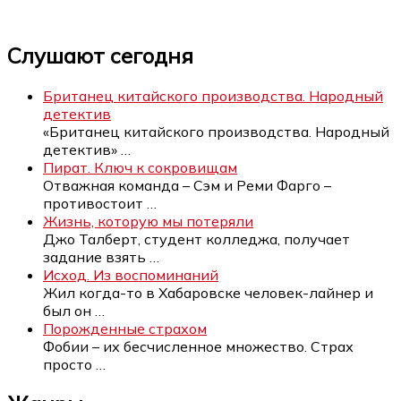
Слушают сегодня
Британец китайского производства. Народный
детектив
«Британец китайского производства. Народный
детектив»
…
Пират. Ключ к сокровищам
Отважная команда – Сэм и Реми Фарго –
противостоит
…
Жизнь, которую мы потеряли
Джо Талберт, студент колледжа, получает
задание взять
…
Исход. Из воспоминаний
Жил когда-то в Хабаровске человек-лайнер и
был он
…
Порожденные страхом
Фобии – их бесчисленное множество. Страх
просто
…