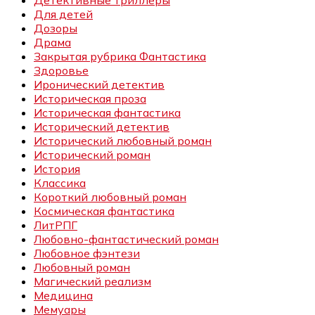
Детективные триллеры
Для детей
Дозоры
Драма
Закрытая рубрика Фантастика
Здоровье
Иронический детектив
Историческая проза
Историческая фантастика
Исторический детектив
Исторический любовный роман
Исторический роман
История
Классика
Короткий любовный роман
Космическая фантастика
ЛитРПГ
Любовно-фантастический роман
Любовное фэнтези
Любовный роман
Магический реализм
Медицина
Мемуары