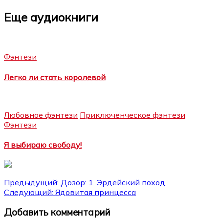
Еще аудиокниги
Фэнтези
Легко ли стать королевой
Любовное фэнтези
Приключенческое фэнтези
Фэнтези
Я выбираю свободу!
Навигация
Предыдущий:
Дозор: 1. Эрдейский поход
Следующий:
Ядовитая принцесса
по
Добавить комментарий
записям