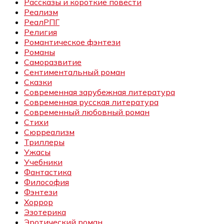
Рассказы и короткие повести
Реализм
РеалРПГ
Религия
Романтическое фэнтези
Романы
Саморазвитие
Сентиментальный роман
Сказки
Современная зарубежная литература
Современная русская литература
Современный любовный роман
Стихи
Сюрреализм
Триллеры
Ужасы
Учебники
Фантастика
Философия
Фэнтези
Хоррор
Эзотерика
Эротический роман