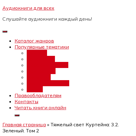
Перейти
Аудиокниги для всех
Бесплатный интенсив:
"Вторая
к
зарплата в $ на ведении YouTube
Записаться
Слушайте аудиокниги каждый день!
каналов"
содержимому
Каталог жанров
Популярные тематики
Фэнтези
Попаданцы
Любовный роман
Фантастика
Детектив
Постапокалипсис
Ужасы
Правообладателям
Контакты
Читать книги онлайн
Главная страница
»
Тяжелый свет Куртейна: 3.2.
Зеленый. Том 2