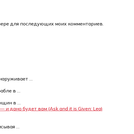
аузере для последующих моих комментариев.
бнаруживает
…
рабле в
…
енщин в
…
 дано будет вам (Ask and it is Given: Lea)
писывая
…