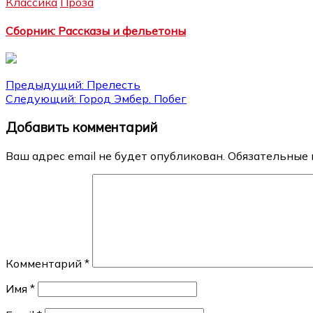
Классика
Проза
Сборник: Рассказы и фельетоны
Навигация
Предыдущий:
Прелесть
Следующий:
Город Эмбер. Побег
по
Добавить комментарий
записям
Ваш адрес email не будет опубликован.
Обязательные 
Комментарий
*
Имя
*