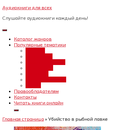
Перейти
Аудиокниги для всех
Бесплатный инт
к
Слушайте аудиокниги каждый день!
содержимому
Каталог жанров
Популярные тематики
Фэнтези
Попаданцы
Любовный роман
Фантастика
Детектив
Постапокалипсис
Ужасы
Правообладателям
Контакты
Читать книги онлайн
Главная страница
»
Убийство в рыбной лавке