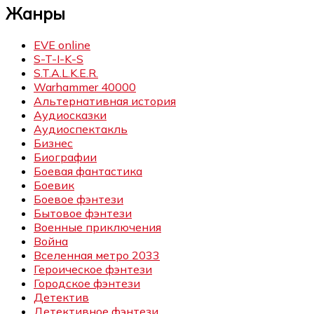
Жанры
EVE online
S-T-I-K-S
S.T.A.L.K.E.R.
Warhammer 40000
Альтернативная история
Аудиосказки
Аудиоспектакль
Бизнес
Биографии
Боевая фантастика
Боевик
Боевое фэнтези
Бытовое фэнтези
Военные приключения
Война
Вселенная метро 2033
Героическое фэнтези
Городское фэнтези
Детектив
Детективное фэнтези