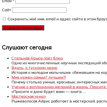
Email
*
Сайт
Сохранить моё имя, email и адрес сайта в этом бр
Слушают сегодня
Стальная Крыса поёт блюз
Одна из многочисленных научных экспедиций о
Вдаль, к тусклому морю
История о молодом мальчишке, сбежавшем на ко
Мне нужен самыи? лучшии?!
Почему столько умных, красивых, интересных ж
Учение о воплощении желаний в жизнь. Просите — и
«Просите и дано будет вам» — книга,
…
Мастерская кукол
Рыжеволосая Айрис работает в мастерской, рас