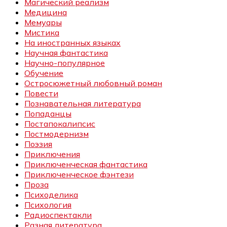
Магический реализм
Медицина
Мемуары
Мистика
На иностранных языках
Научная фантастика
Научно-популярное
Обучение
Остросюжетный любовный роман
Повести
Познавательная литература
Попаданцы
Постапокалипсис
Постмодернизм
Поэзия
Приключения
Приключенческая фантастика
Приключенческое фэнтези
Проза
Психоделика
Психология
Радиоспектакли
Разная литература