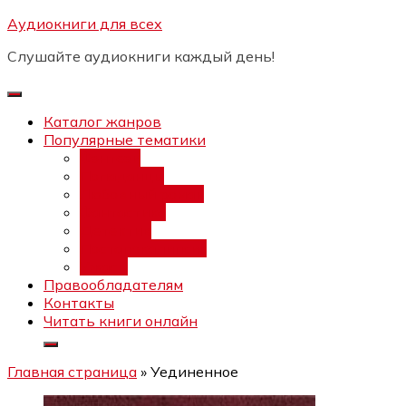
Перейти
Аудиокниги для всех
Бесплатный интенсив:
"Вторая
к
зарплата в $ на ведении YouTube
Записаться
Слушайте аудиокниги каждый день!
каналов"
содержимому
Каталог жанров
Популярные тематики
Фэнтези
Попаданцы
Любовный роман
Фантастика
Детектив
Постапокалипсис
Ужасы
Правообладателям
Контакты
Читать книги онлайн
Главная страница
»
Уединенное