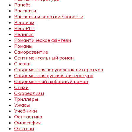
Ранобэ
Рассказы
Рассказы и короткие повести
Реализм
РеалРПГ
Религия
Романтическое фэнтези
Романы
Саморазвитие
Сентиментальный роман
Сказки
Современная зарубежная литература
Современная русская литература
Современный любовный роман
Стихи
Сюрреализм
Триллеры
Ужасы
Учебники
Фантастика
Философия
Фэнтези