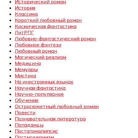
Исторический роман
История
Классика
Короткий любовный роман
Космическая фантастика
ЛитРПГ
Любовно-фантастический роман
Любовное фэнтези
Любовный роман
Магический реализм
Медицина
Мемуары
Мистика
На иностранных языках
Научная фантастика
Научно-популярное
Обучение
Остросюжетный любовный роман
Повести
Познавательная литература
Попаданцы
Постапокалипсис
Постмодернизм