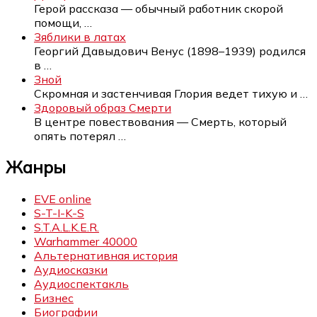
Герой рассказа — обычный работник скорой
помощи,
…
Зяблики в латах
Георгий Давыдович Венус (1898–1939) родился
в
…
Зной
Скромная и застенчивая Глория ведет тихую и
…
Здоровый образ Смерти
В центре повествования — Смерть, который
опять потерял
…
Жанры
EVE online
S-T-I-K-S
S.T.A.L.K.E.R.
Warhammer 40000
Альтернативная история
Аудиосказки
Аудиоспектакль
Бизнес
Биографии