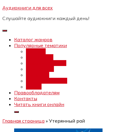
Перейти
Аудиокниги для всех
Бесплатный интенсив:
"Вторая
к
зарплата в $ на ведении YouTube
Записаться
Слушайте аудиокниги каждый день!
каналов"
содержимому
Каталог жанров
Популярные тематики
Фэнтези
Попаданцы
Любовный роман
Фантастика
Детектив
Постапокалипсис
Ужасы
Правообладателям
Контакты
Читать книги онлайн
Главная страница
»
Утерянный рай