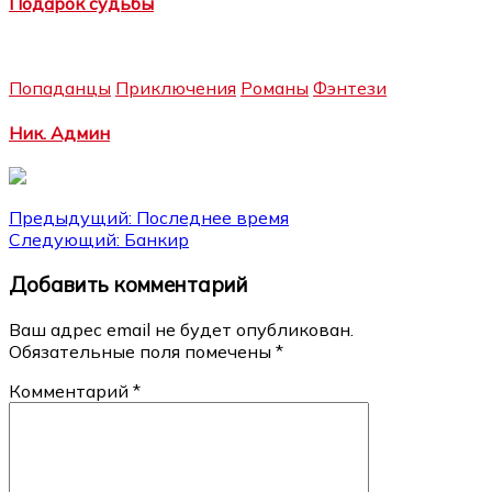
Подарок судьбы
Попаданцы
Приключения
Романы
Фэнтези
Ник. Админ
Навигация
Предыдущий:
Последнее время
Следующий:
Банкир
по
Добавить комментарий
записям
Ваш адрес email не будет опубликован.
Обязательные поля помечены
*
Комментарий
*