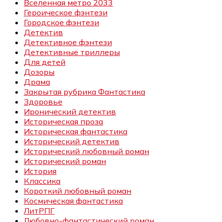
Вселенная метро 2033
Героическое фэнтези
Городское фэнтези
Детектив
Детективное фэнтези
Детективные триллеры
Для детей
Дозоры
Драма
Закрытая рубрика Фантастика
Здоровье
Иронический детектив
Историческая проза
Историческая фантастика
Исторический детектив
Исторический любовный роман
Исторический роман
История
Классика
Короткий любовный роман
Космическая фантастика
ЛитРПГ
Любовно-фантастический роман