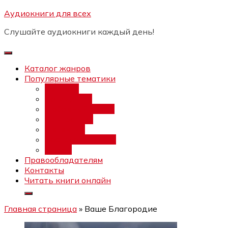
Перейти
Аудиокниги для всех
Бесплатный интенсив:
"Вторая
к
зарплата в $ на ведении YouTube
Записаться
Слушайте аудиокниги каждый день!
каналов"
содержимому
Каталог жанров
Популярные тематики
Фэнтези
Попаданцы
Любовный роман
Фантастика
Детектив
Постапокалипсис
Ужасы
Правообладателям
Контакты
Читать книги онлайн
Главная страница
»
Ваше Благородие