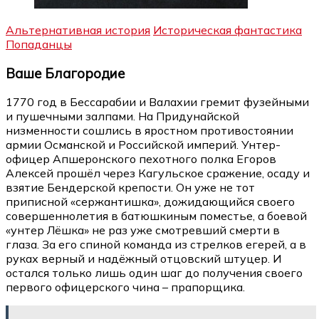
Альтернативная история
Историческая фантастика
Попаданцы
Ваше Благородие
1770 год в Бессарабии и Валахии гремит фузейными
и пушечными залпами. На Придунайской
низменности сошлись в яростном противостоянии
армии Османской и Российской империй. Унтер-
офицер Апшеронского пехотного полка Егоров
Алексей прошёл через Кагульское сражение, осаду и
взятие Бендерской крепости. Он уже не тот
приписной «сержантишка», дожидающийся своего
совершеннолетия в батюшкиным поместье, а боевой
«унтер Лёшка» не раз уже смотревший смерти в
глаза. За его спиной команда из стрелков егерей, а в
руках верный и надёжный отцовский штуцер. И
остался только лишь один шаг до получения своего
первого офицерского чина – прапорщика.