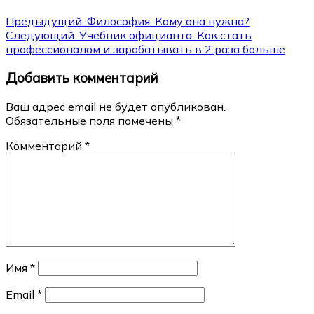
Навигация
Предыдущий:
Философия: Кому она нужна?
Следующий:
Учебник официанта. Как стать
по
профессионалом и зарабатывать в 2 раза больше
записям
Добавить комментарий
Ваш адрес email не будет опубликован.
Обязательные поля помечены
*
Комментарий
*
Имя
*
Email
*