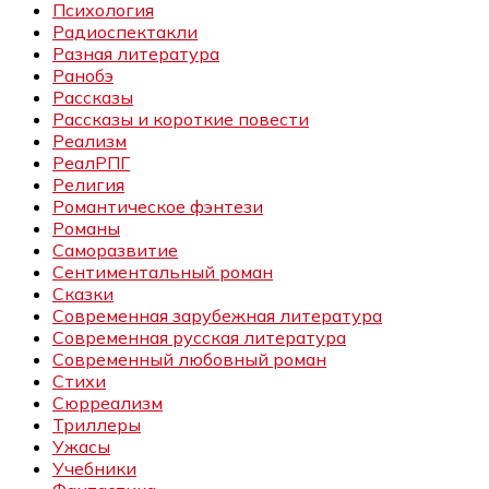
Психология
Радиоспектакли
Разная литература
Ранобэ
Рассказы
Рассказы и короткие повести
Реализм
РеалРПГ
Религия
Романтическое фэнтези
Романы
Саморазвитие
Сентиментальный роман
Сказки
Современная зарубежная литература
Современная русская литература
Современный любовный роман
Стихи
Сюрреализм
Триллеры
Ужасы
Учебники