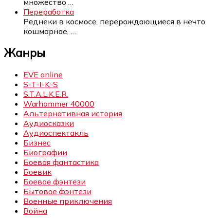
множество
…
Переработка
Реднеки в космосе, перерождающиеся в нечто
кошмарное,
…
Жанры
EVE online
S-T-I-K-S
S.T.A.L.K.E.R.
Warhammer 40000
Альтернативная история
Аудиосказки
Аудиоспектакль
Бизнес
Биографии
Боевая фантастика
Боевик
Боевое фэнтези
Бытовое фэнтези
Военные приключения
Война