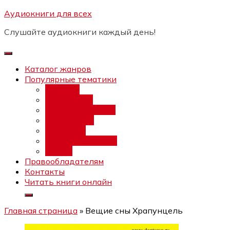
Перейти
Аудиокниги для всех
Бесплатный интенсив:
"Вторая
к
зарплата в $ на ведении YouTube
Записаться
Слушайте аудиокниги каждый день!
каналов"
содержимому
Каталог жанров
Популярные тематики
Фэнтези
Попаданцы
Любовный роман
Фантастика
Детектив
Постапокалипсис
Ужасы
Правообладателям
Контакты
Читать книги онлайн
Главная страница
»
Вещие сны Храпунцель