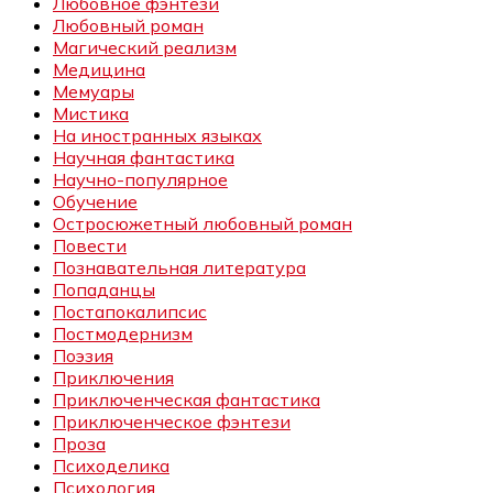
Любовное фэнтези
Любовный роман
Магический реализм
Медицина
Мемуары
Мистика
На иностранных языках
Научная фантастика
Научно-популярное
Обучение
Остросюжетный любовный роман
Повести
Познавательная литература
Попаданцы
Постапокалипсис
Постмодернизм
Поэзия
Приключения
Приключенческая фантастика
Приключенческое фэнтези
Проза
Психоделика
Психология