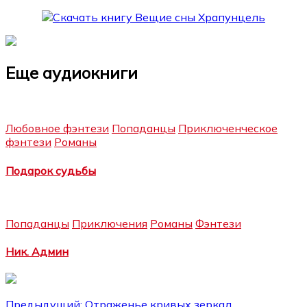
Еще аудиокниги
Любовное фэнтези
Попаданцы
Приключенческое
фэнтези
Романы
Подарок судьбы
Попаданцы
Приключения
Романы
Фэнтези
Ник. Админ
Предыдущий:
Отраженье кривых зеркал