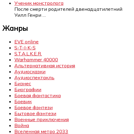
Ученик монстролога
После смерти родителей двенадцатилетний
Уилл Генри
…
Жанры
EVE online
S-T-I-K-S
S.T.A.L.K.E.R.
Warhammer 40000
Альтернативная история
Аудиосказки
Аудиоспектакль
Бизнес
Биографии
Боевая фантастика
Боевик
Боевое фэнтези
Бытовое фэнтези
Военные приключения
Война
Вселенная метро 2033