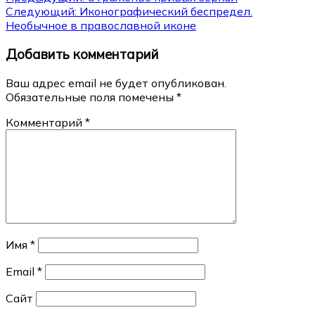
Навигация
Следующий:
Иконографический беспредел.
по
Необычное в православной иконе
записям
Добавить комментарий
Ваш адрес email не будет опубликован.
Обязательные поля помечены
*
Комментарий
*
Имя
*
Email
*
Сайт