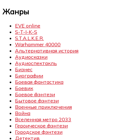
Жанры
EVE online
S-T-I-K-S
S.T.A.L.K.E.R.
Warhammer 40000
Альтернативная история
Аудиосказки
Аудиоспектакль
Бизнес
Биографии
Боевая фантастика
Боевик
Боевое фэнтези
Бытовое фэнтези
Военные приключения
Война
Вселенная метро 2033
Героическое фэнтези
Городское фэнтези
Детектив