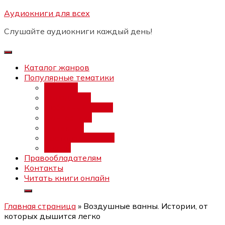
Перейти
Аудиокниги для всех
Бесплатный интенсив:
"Вторая
к
зарплата в $ на ведении YouTube
Записаться
Слушайте аудиокниги каждый день!
каналов"
содержимому
Каталог жанров
Популярные тематики
Фэнтези
Попаданцы
Любовный роман
Фантастика
Детектив
Постапокалипсис
Ужасы
Правообладателям
Контакты
Читать книги онлайн
Главная страница
»
Воздушные ванны. Истории, от
которых дышится легко