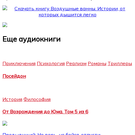
Еще аудиокниги
Приключения
Психология
Реализм
Романы
Триллеры
Посейдон
История
Философия
От Возрождения до Юма. Том 5 из 6
Предыдущий:
Не верь, не бойся, отпусти