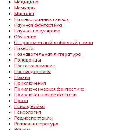
Медицина
Мемуары
Мистика
На иностранных языках
Научная фантастика
Научно-популярное
Обучение
Остросюжетный любовный роман
Повести
Познавательная литература
Попаданцы
Постапокалипсис
Постмодернизм
Поэзия
Приключения
Приключенческая фантастика
Приключенческое фэнтези
Проза
Психоделика
Психология
Радиоспектакли
Разная литература
Ранобэ