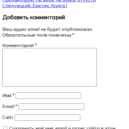
Навигация
Следующий:
Еретик. Книга I
по
Добавить комментарий
записям
Ваш адрес email не будет опубликован.
Обязательные поля помечены
*
Комментарий
*
Имя
*
Email
*
Сайт
Сохранить моё имя, email и адрес сайта в этом