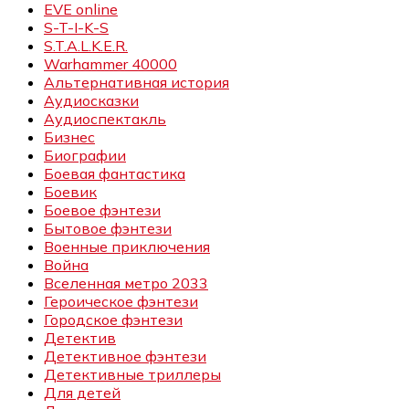
EVE online
S-T-I-K-S
S.T.A.L.K.E.R.
Warhammer 40000
Альтернативная история
Аудиосказки
Аудиоспектакль
Бизнес
Биографии
Боевая фантастика
Боевик
Боевое фэнтези
Бытовое фэнтези
Военные приключения
Война
Вселенная метро 2033
Героическое фэнтези
Городское фэнтези
Детектив
Детективное фэнтези
Детективные триллеры
Для детей