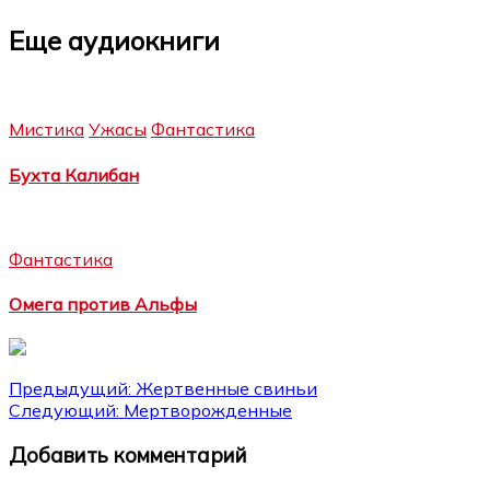
Еще аудиокниги
Мистика
Ужасы
Фантастика
Бухта Калибан
Фантастика
Омега против Альфы
Навигация
Предыдущий:
Жертвенные свиньи
Следующий:
Мертворожденные
по
Добавить комментарий
записям