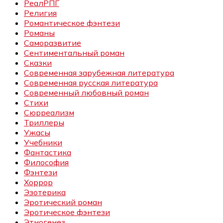
РеалРПГ
Религия
Романтическое фэнтези
Романы
Саморазвитие
Сентиментальный роман
Сказки
Современная зарубежная литература
Современная русская литература
Современный любовный роман
Стихи
Сюрреализм
Триллеры
Ужасы
Учебники
Фантастика
Философия
Фэнтези
Хоррор
Эзотерика
Эротический роман
Эротическое фэнтези
Этногенез