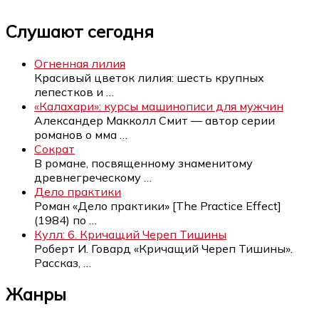
Слушают сегодня
Огненная лилия
Красивый цветок лилия: шесть крупных
лепестков и
…
«Калахари»: курсы машинописи для мужчин
Александер Макколл Смит — автор серии
романов о мма
…
Сократ
В романе, посвященному знаменитому
древнегреческому
…
Дело практики
Роман «Дело практики» [The Practice Effect]
(1984) по
…
Кулл: 6. Кричащий Череп Тишины
Роберт И. Говард «Кричащий Череп Тишины».
Рассказ,
…
Жанры