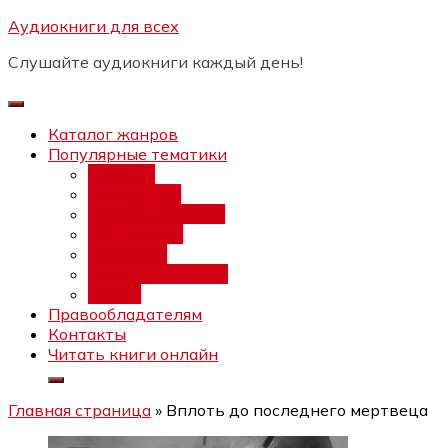
Перейти
Аудиокниги для всех
Бесплатный интенсив:
"Вторая
к
зарплата в $ на ведении YouTube
Записаться
Слушайте аудиокниги каждый день!
каналов"
содержимому
Каталог жанров
Популярные тематики
Фэнтези
Попаданцы
Любовный роман
Фантастика
Детектив
Постапокалипсис
Ужасы
Правообладателям
Контакты
Читать книги онлайн
Главная страница
»
Вплоть до последнего мертвеца