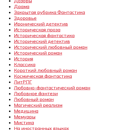
Дозоры
Драма
Закрытая рубрика Фантастика
Здоровье
Иронический детектив
Историческая проза
Историческая фантастика
Исторический детектив
Исторический любовный роман
Исторический роман
История
Классика
Короткий любовный роман
Космическая фантастика
ЛитРПГ
Любовно-фантастический роман
Любовное фэнтези
Любовный роман
Магический реализм
Медицина
Мемуары
Мистика
На иностранных языках