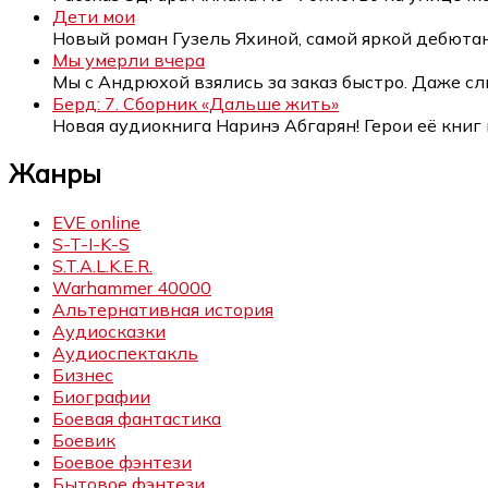
Дети мои
Новый роман Гузель Яхиной, самой яркой дебюта
Мы умерли вчера
Мы с Андрюхой взялись за заказ быстро. Даже с
Берд: 7. Сборник «Дальше жить»
Новая аудиокнига Наринэ Абгарян! Герои её книг
Жанры
EVE online
S-T-I-K-S
S.T.A.L.K.E.R.
Warhammer 40000
Альтернативная история
Аудиосказки
Аудиоспектакль
Бизнес
Биографии
Боевая фантастика
Боевик
Боевое фэнтези
Бытовое фэнтези