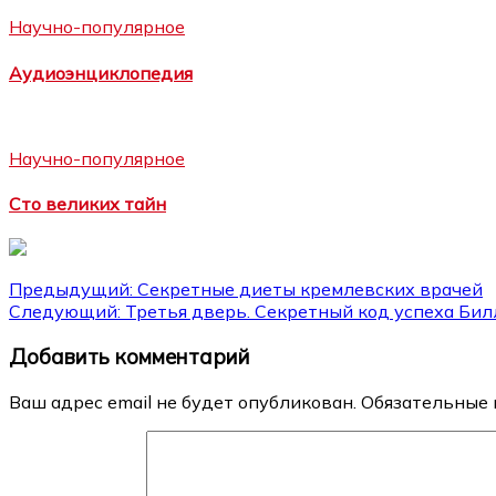
Научно-популярное
Аудиоэнциклопедия
Научно-популярное
Сто великих тайн
Навигация
Предыдущий:
Секретные диеты кремлевских врачей
Следующий:
Третья дверь. Секретный код успеха Бил
по
Добавить комментарий
записям
Ваш адрес email не будет опубликован.
Обязательные 