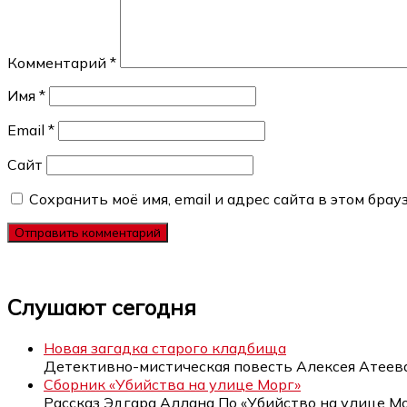
Комментарий
*
Имя
*
Email
*
Сайт
Сохранить моё имя, email и адрес сайта в этом бр
Слушают сегодня
Новая загадка старого кладбища
Детективно-мистическая повесть Алексея Атее
Сборник «Убийства на улице Морг»
Рассказ Эдгара Аллана По «Убийство на улице М