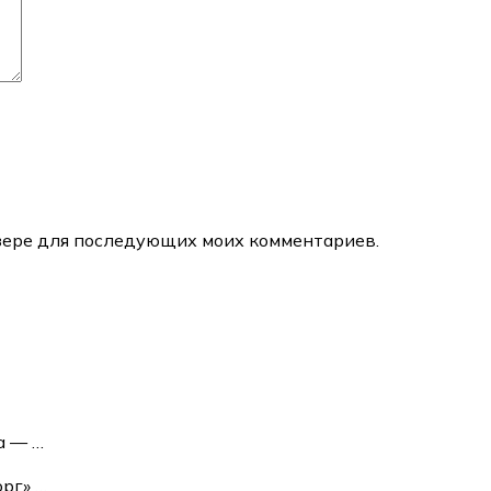
аузере для последующих моих комментариев.
ва —
…
орг»
…