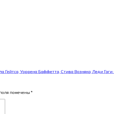
ла Гейтса, Уоррена Баффетта, Стива Возняка, Леди Гаг
поля помечены
*