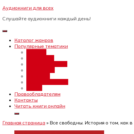
Перейти
Аудиокниги для всех
Бесплатный инт
к
Слушайте аудиокниги каждый день!
содержимому
Каталог жанров
Популярные тематики
Фэнтези
Попаданцы
Любовный роман
Фантастика
Детектив
Постапокалипсис
Ужасы
Правообладателям
Контакты
Читать книги онлайн
Главная страница
»
Все свободны. История о том, как 