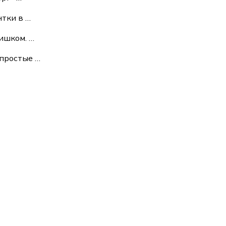
нтки в
…
лишком.
…
 простые
…