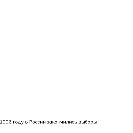
енсив:
"Вторая зарплата в $ на ведении YouTube каналов"
в 1996 году в России закончились выборы