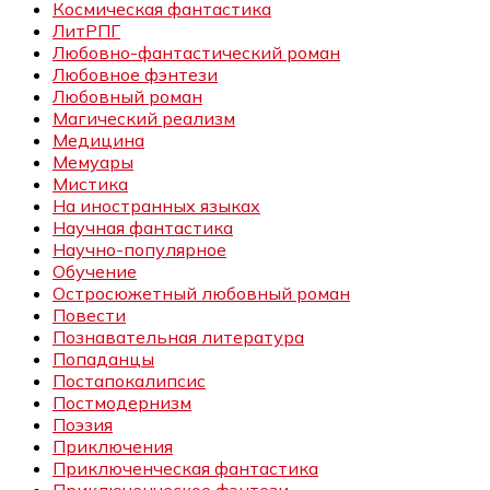
Космическая фантастика
ЛитРПГ
Любовно-фантастический роман
Любовное фэнтези
Любовный роман
Магический реализм
Медицина
Мемуары
Мистика
На иностранных языках
Научная фантастика
Научно-популярное
Обучение
Остросюжетный любовный роман
Повести
Познавательная литература
Попаданцы
Постапокалипсис
Постмодернизм
Поэзия
Приключения
Приключенческая фантастика