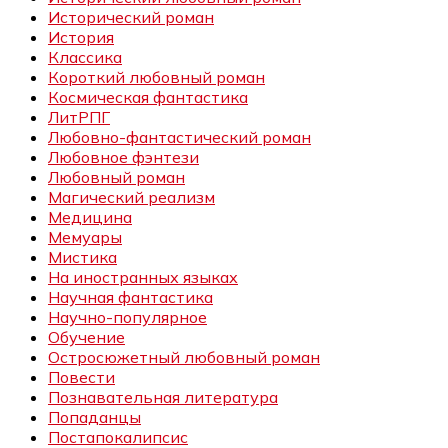
Исторический роман
История
Классика
Короткий любовный роман
Космическая фантастика
ЛитРПГ
Любовно-фантастический роман
Любовное фэнтези
Любовный роман
Магический реализм
Медицина
Мемуары
Мистика
На иностранных языках
Научная фантастика
Научно-популярное
Обучение
Остросюжетный любовный роман
Повести
Познавательная литература
Попаданцы
Постапокалипсис