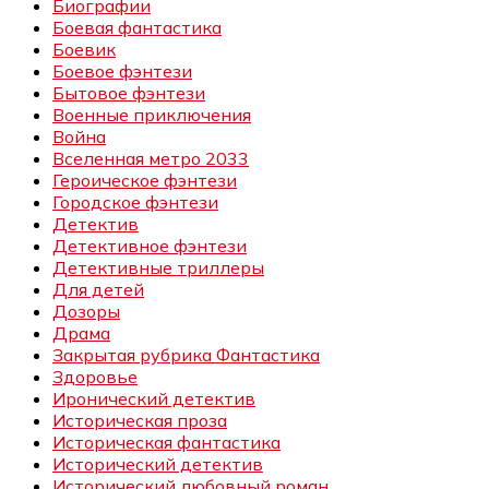
Биографии
Боевая фантастика
Боевик
Боевое фэнтези
Бытовое фэнтези
Военные приключения
Война
Вселенная метро 2033
Героическое фэнтези
Городское фэнтези
Детектив
Детективное фэнтези
Детективные триллеры
Для детей
Дозоры
Драма
Закрытая рубрика Фантастика
Здоровье
Иронический детектив
Историческая проза
Историческая фантастика
Исторический детектив
Исторический любовный роман