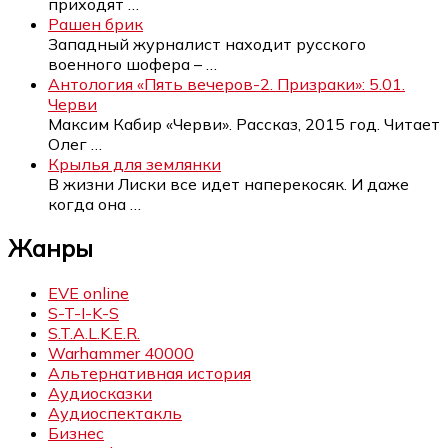
приходят
…
Рашен брик
Западный журналист находит русского
военного шофера –
…
Антология «Пять вечеров-2. Призраки»: 5.01.
Черви
Максим Кабир «Черви». Рассказ, 2015 год. Читает
Олег
…
Крылья для землянки
В жизни Лиски все идет наперекосяк. И даже
когда она
…
Жанры
EVE online
S-T-I-K-S
S.T.A.L.K.E.R.
Warhammer 40000
Альтернативная история
Аудиосказки
Аудиоспектакль
Бизнес