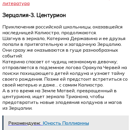
литература
Зерцалия-3. Центурион
Приключения российской школьницы, оказавшейся
наследницей Калиостро, продолжаются.
Шагнув в зеркало, Катерина Державина и ее друзья
попали в притягательную и загадочную Зерцалию.
Они сразу же оказываются в гуще разнообразных
событий:
Катерина спасает от чудищ незнакомую девочку;
отправляется в подземное логово Оракула Червей на
поиски похищающего детей колдуна и узнает тайну
своего рождения. Позже ей предстоит встретиться со
своей матерью и даже… с самим Калиостро.
А в это время на Земле Матвей, превращенный в
центуриона, ищет зеркала Трианона, чтобы
предотвратить новые злодеяния колдунов и магов
из Зерцалии.
Рекомендуем:
Юность Поллианны