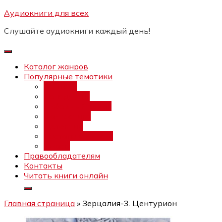
Перейти
Аудиокниги для всех
Бесплатный интенсив:
"Вторая
к
зарплата в $ на ведении YouTube
Записаться
Слушайте аудиокниги каждый день!
каналов"
содержимому
Каталог жанров
Популярные тематики
Фэнтези
Попаданцы
Любовный роман
Фантастика
Детектив
Постапокалипсис
Ужасы
Правообладателям
Контакты
Читать книги онлайн
Главная страница
»
Зерцалия-3. Центурион