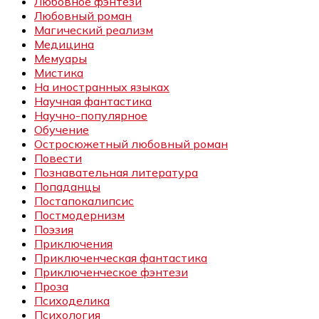
Любовное фэнтези
Любовный роман
Магический реализм
Медицина
Мемуары
Мистика
На иностранных языках
Научная фантастика
Научно-популярное
Обучение
Остросюжетный любовный роман
Повести
Познавательная литература
Попаданцы
Постапокалипсис
Постмодернизм
Поэзия
Приключения
Приключенческая фантастика
Приключенческое фэнтези
Проза
Психоделика
Психология