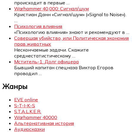
происходит в первые
…
Warhammer 40,000: Сигнал/шум
Кристиан Данн «Сигнал/шум» («Signal to Noise»).
…
Психология влияния
«Психологию влияния» знают и рекомендуют в
…
Совершая убийство, или Политическая экономия
прав животных
Нескончаемые задачи. Скажите
среднестатистическому
…
Мститель-1. Долг офицера
Бывший капитан спецназа Виктор Егоров
проводил
…
Жанры
EVE online
S-T-I-K-S
S.T.A.L.K.E.R.
Warhammer 40000
Альтернативная история
Аудиосказки