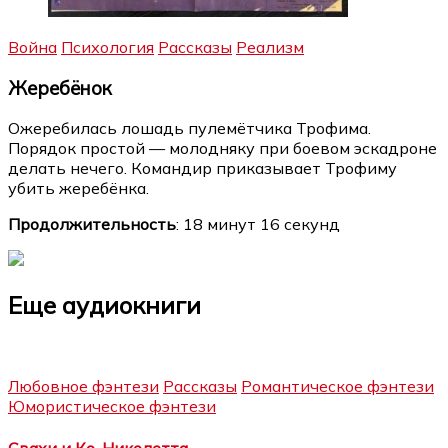
Война
Психология
Рассказы
Реализм
Жеребёнок
Ожеребилась лошадь пулемётчика Трофима.
Порядок простой — молодняку при боевом эскадроне
делать нечего. Командир приказывает Трофиму
убить жеребёнка.
Продолжительность
: 18 минут 16 секунд
Еще аудиокниги
Любовное фэнтези
Рассказы
Романтическое фэнтези
Юмористическое фэнтези
Свахи и Ко. Николетта