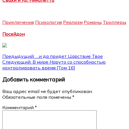
Приключения
Психология
Реализм
Романы
Триллеры
Посейдон
Навигация
Предыдущий:
…и да придет Царствие Твое
Следующий:
В мире Наруто со способностью
по
контролировать время [Том 16]
записям
Добавить комментарий
Ваш адрес email не будет опубликован.
Обязательные поля помечены
*
Комментарий
*