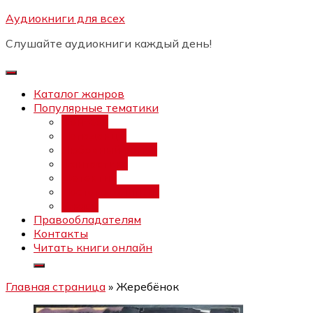
Перейти
Аудиокниги для всех
Бесплатный интенсив:
"Вторая
к
зарплата в $ на ведении YouTube
Записаться
Слушайте аудиокниги каждый день!
каналов"
содержимому
Каталог жанров
Популярные тематики
Фэнтези
Попаданцы
Любовный роман
Фантастика
Детектив
Постапокалипсис
Ужасы
Правообладателям
Контакты
Читать книги онлайн
Главная страница
»
Жеребёнок