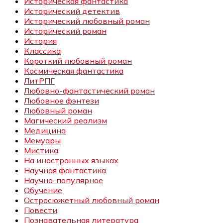
Историческая фантастика
Исторический детектив
Исторический любовный роман
Исторический роман
История
Классика
Короткий любовный роман
Космическая фантастика
ЛитРПГ
Любовно-фантастический роман
Любовное фэнтези
Любовный роман
Магический реализм
Медицина
Мемуары
Мистика
На иностранных языках
Научная фантастика
Научно-популярное
Обучение
Остросюжетный любовный роман
Повести
Познавательная литература