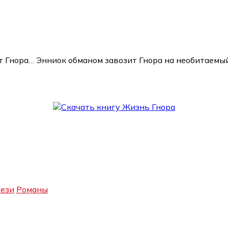
Гнора… Энниок обманом завозит Гнора на необитаемый о
ези
Романы