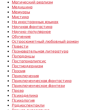
Магический реализм
Медицина
Мемуары
Мистика
На иностранных языках
Научная фантастика
Научно-популярное
Обучение
Остросюжетный любовный роман
Повести
Познавательная литература
Попаданцы
Постапокалипсис
Постмодернизм
Поэзия
Приключения
Приключенческая фантастика
Приключенческое фэнтези
Проза
Психоделика
Психология
Радиоспектакли