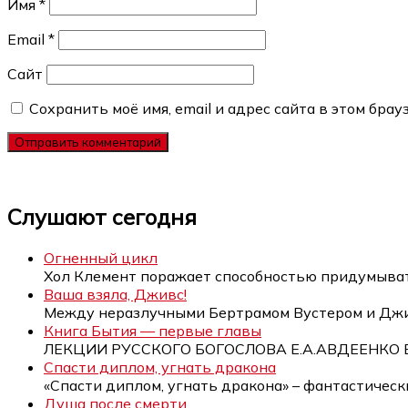
Имя
*
Email
*
Сайт
Сохранить моё имя, email и адрес сайта в этом бр
Слушают сегодня
Огненный цикл
Хол Клемент поражает способностью придумыв
Ваша взяла, Дживс!
Между неразлучными Бертрамом Вустером и Дж
Книга Бытия — первые главы
ЛЕКЦИИ РУССКОГО БОГОСЛОВА Е.А.АВДЕЕНКО 
Спасти диплом, угнать дракона
«Спасти диплом, угнать дракона» – фантастичес
Душа после смерти