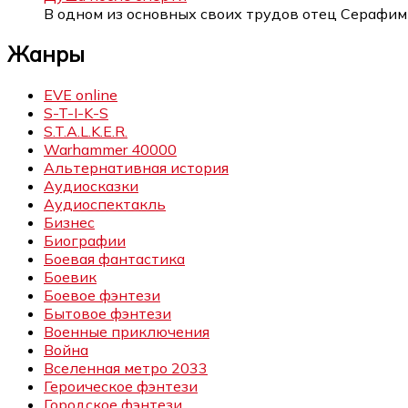
В одном из основных своих трудов отец Серафи
Жанры
EVE online
S-T-I-K-S
S.T.A.L.K.E.R.
Warhammer 40000
Альтернативная история
Аудиосказки
Аудиоспектакль
Бизнес
Биографии
Боевая фантастика
Боевик
Боевое фэнтези
Бытовое фэнтези
Военные приключения
Война
Вселенная метро 2033
Героическое фэнтези
Городское фэнтези