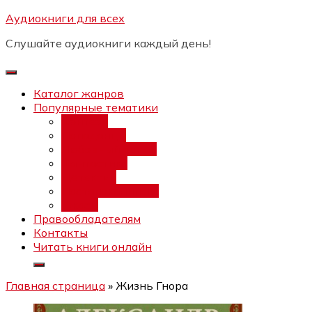
Перейти
Аудиокниги для всех
Бесплатный инт
к
Слушайте аудиокниги каждый день!
содержимому
Каталог жанров
Популярные тематики
Фэнтези
Попаданцы
Любовный роман
Фантастика
Детектив
Постапокалипсис
Ужасы
Правообладателям
Контакты
Читать книги онлайн
Главная страница
»
Жизнь Гнора