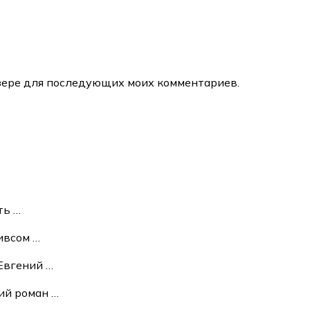
аузере для последующих моих комментариев.
ать
…
ивсом
…
Евгений
…
кий роман
…