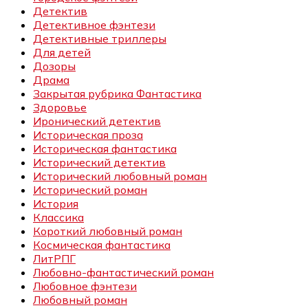
Детектив
Детективное фэнтези
Детективные триллеры
Для детей
Дозоры
Драма
Закрытая рубрика Фантастика
Здоровье
Иронический детектив
Историческая проза
Историческая фантастика
Исторический детектив
Исторический любовный роман
Исторический роман
История
Классика
Короткий любовный роман
Космическая фантастика
ЛитРПГ
Любовно-фантастический роман
Любовное фэнтези
Любовный роман