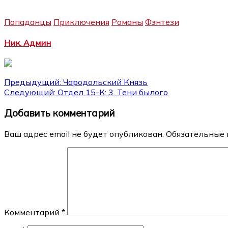
Попаданцы
Приключения
Романы
Фэнтези
Ник. Админ
Навигация
Предыдущий:
Чародольский Князь
Следующий:
Отдел 15-К: 3. Тени былого
по
Добавить комментарий
записям
Ваш адрес email не будет опубликован.
Обязательные 
Комментарий
*