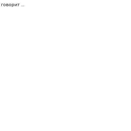
м говорит
…