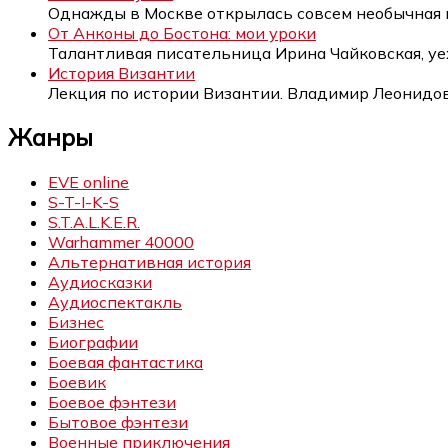
Однажды в Москве открылась совсем необычная 
От Анконы до Бостона: мои уроки
Талантливая писательница Ирина Чайковская, у
История Византии
Лекция по истории Византии. Владимир Леонид
Жанры
EVE online
S-T-I-K-S
S.T.A.L.K.E.R.
Warhammer 40000
Альтернативная история
Аудиосказки
Аудиоспектакль
Бизнес
Биографии
Боевая фантастика
Боевик
Боевое фэнтези
Бытовое фэнтези
Военные приключения