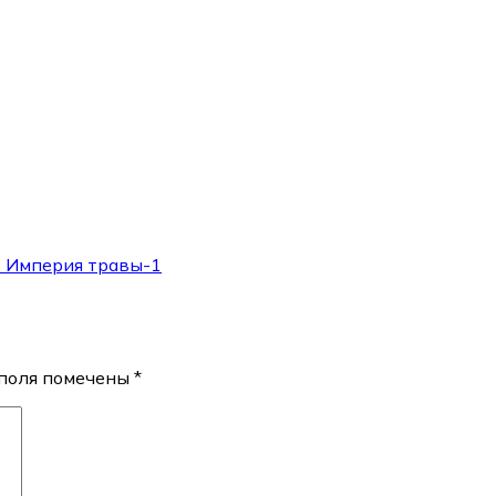
. Империя травы-1
поля помечены
*