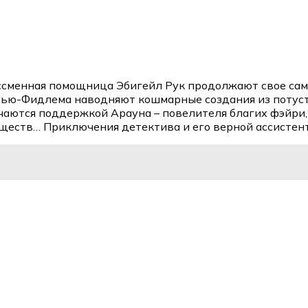
ссменная помощница Эбигейл Рук продолжают свое само
 Нью-Фидлема наводняют кошмарные создания из потуст
чаются поддержкой Арауна – повелителя благих фэйри,
уществ… Приключения детектива и его верной ассистен