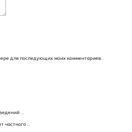
аузере для последующих моих комментариев.
зведений
…
т частного
…