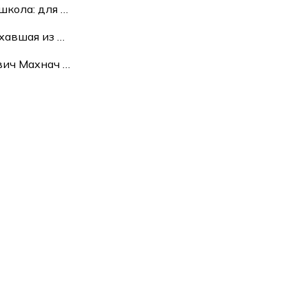
школа: для
…
ехавшая из
…
ович Махнач
…