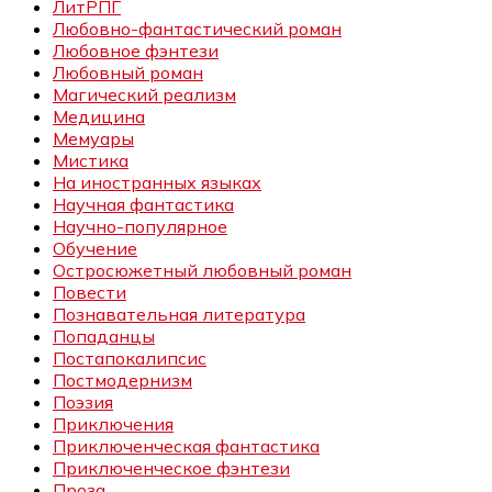
ЛитРПГ
Любовно-фантастический роман
Любовное фэнтези
Любовный роман
Магический реализм
Медицина
Мемуары
Мистика
На иностранных языках
Научная фантастика
Научно-популярное
Обучение
Остросюжетный любовный роман
Повести
Познавательная литература
Попаданцы
Постапокалипсис
Постмодернизм
Поэзия
Приключения
Приключенческая фантастика
Приключенческое фэнтези
Проза