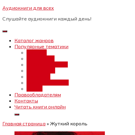
Перейти
Аудиокниги для всех
Бесплатный инт
к
Слушайте аудиокниги каждый день!
содержимому
Каталог жанров
Популярные тематики
Фэнтези
Попаданцы
Любовный роман
Фантастика
Детектив
Постапокалипсис
Ужасы
Правообладателям
Контакты
Читать книги онлайн
Главная страница
»
Жуткий король