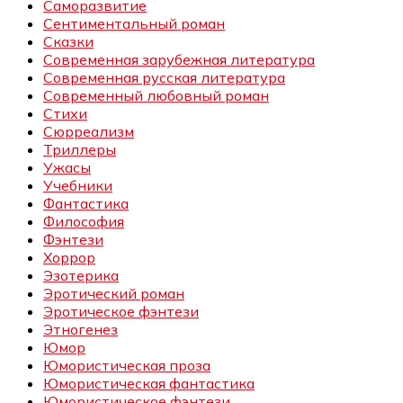
Саморазвитие
Сентиментальный роман
Сказки
Современная зарубежная литература
Современная русская литература
Современный любовный роман
Стихи
Сюрреализм
Триллеры
Ужасы
Учебники
Фантастика
Философия
Фэнтези
Хоррор
Эзотерика
Эротический роман
Эротическое фэнтези
Этногенез
Юмор
Юмористическая проза
Юмористическая фантастика
Юмористическое фэнтези