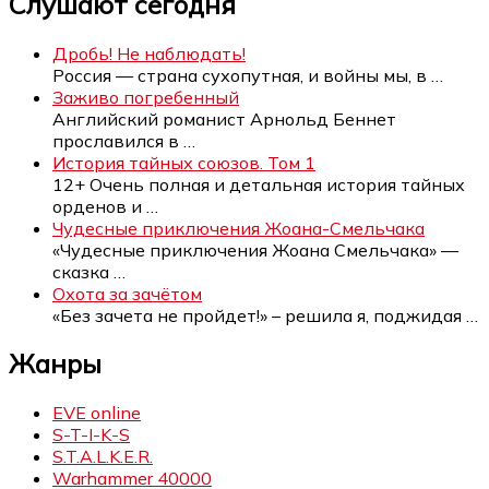
Слушают сегодня
Дробь! Не наблюдать!
Россия — страна сухопутная, и войны мы, в
…
Заживо погребенный
Английский романист Арнольд Беннет
прославился в
…
История тайных союзов. Том 1
12+ Очень полная и детальная история тайных
орденов и
…
Чудесные приключения Жоана-Смельчака
«Чудесные приключения Жоана Смельчака» —
сказка
…
Охота за зачётом
«Без зачета не пройдет!» – решила я, поджидая
…
Жанры
EVE online
S-T-I-K-S
S.T.A.L.K.E.R.
Warhammer 40000