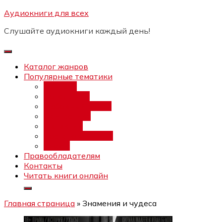
Перейти
Аудиокниги для всех
Бесплатный интенсив:
"Вторая
к
зарплата в $ на ведении YouTube
Записаться
Слушайте аудиокниги каждый день!
каналов"
содержимому
Каталог жанров
Популярные тематики
Фэнтези
Попаданцы
Любовный роман
Фантастика
Детектив
Постапокалипсис
Ужасы
Правообладателям
Контакты
Читать книги онлайн
Главная страница
»
Знамения и чудеса