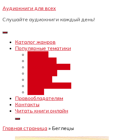
Перейти
Аудиокниги для всех
Бесплатный интенсив:
"Вторая
к
зарплата в $ на ведении YouTube
Записаться
Слушайте аудиокниги каждый день!
каналов"
содержимому
Каталог жанров
Популярные тематики
Фэнтези
Попаданцы
Любовный роман
Фантастика
Детектив
Постапокалипсис
Ужасы
Правообладателям
Контакты
Читать книги онлайн
Главная страница
»
Беглецы