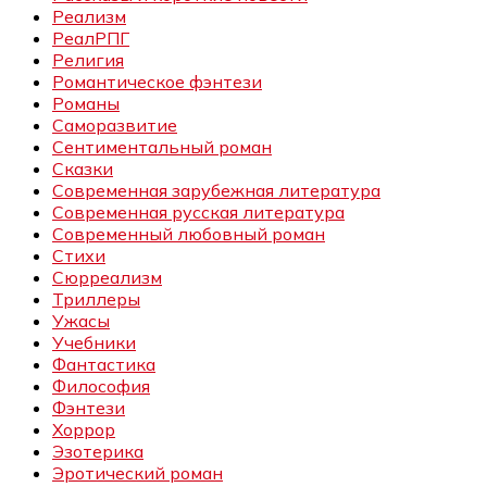
Реализм
РеалРПГ
Религия
Романтическое фэнтези
Романы
Саморазвитие
Сентиментальный роман
Сказки
Современная зарубежная литература
Современная русская литература
Современный любовный роман
Стихи
Сюрреализм
Триллеры
Ужасы
Учебники
Фантастика
Философия
Фэнтези
Хоррор
Эзотерика
Эротический роман