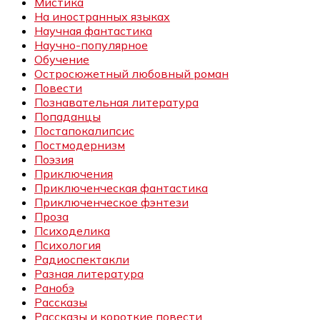
Мистика
На иностранных языках
Научная фантастика
Научно-популярное
Обучение
Остросюжетный любовный роман
Повести
Познавательная литература
Попаданцы
Постапокалипсис
Постмодернизм
Поэзия
Приключения
Приключенческая фантастика
Приключенческое фэнтези
Проза
Психоделика
Психология
Радиоспектакли
Разная литература
Ранобэ
Рассказы
Рассказы и короткие повести