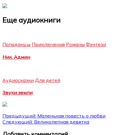
Еще аудиокниги
Попаданцы
Приключения
Романы
Фэнтези
Ник. Админ
Аудиосказки
Для детей
Звуки земли
Навигация
Предыдущий:
Маленькая повесть о любви
Следующий:
Великолепная девятка
по
Добавить комментарий