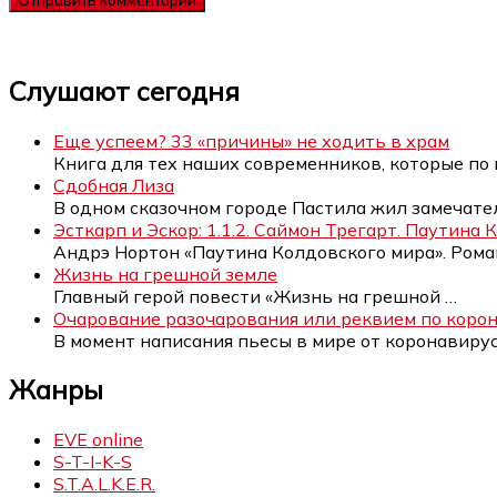
Слушают сегодня
Еще успеем? 33 «причины» не ходить в храм
Книга для тех наших современников, которые по
Сдобная Лиза
В одном сказочном городе Пастила жил замечат
Эсткарп и Эскор: 1.1.2. Саймон Трегарт. Паутина
Андрэ Нортон «Паутина Колдовского мира». Рома
Жизнь на грешной земле
Главный герой повести «Жизнь на грешной
…
Очарование разочарования или реквием по коро
В момент написания пьесы в мире от коронавиру
Жанры
EVE online
S-T-I-K-S
S.T.A.L.K.E.R.