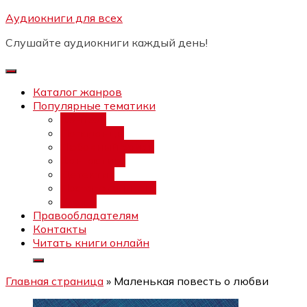
Перейти
Аудиокниги для всех
Бесплатный инт
к
Слушайте аудиокниги каждый день!
содержимому
Каталог жанров
Популярные тематики
Фэнтези
Попаданцы
Любовный роман
Фантастика
Детектив
Постапокалипсис
Ужасы
Правообладателям
Контакты
Читать книги онлайн
Главная страница
»
Маленькая повесть о любви