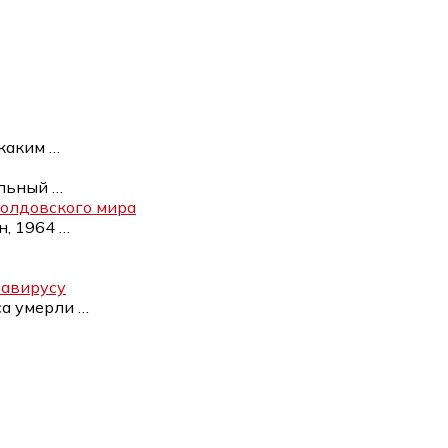
 каким
…
ельный
…
 Колдовского мира
н, 1964
…
навирусу
са умерли
…