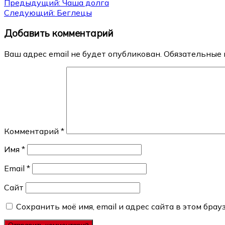
Навигация
Предыдущий:
Чаша долга
Следующий:
Беглецы
по
Добавить комментарий
записям
Ваш адрес email не будет опубликован.
Обязательные 
Комментарий
*
Имя
*
Email
*
Сайт
Сохранить моё имя, email и адрес сайта в этом бр