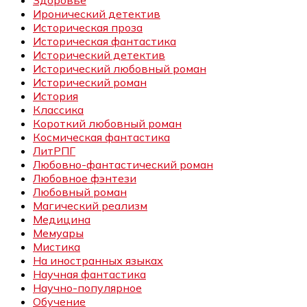
Здоровье
Иронический детектив
Историческая проза
Историческая фантастика
Исторический детектив
Исторический любовный роман
Исторический роман
История
Классика
Короткий любовный роман
Космическая фантастика
ЛитРПГ
Любовно-фантастический роман
Любовное фэнтези
Любовный роман
Магический реализм
Медицина
Мемуары
Мистика
На иностранных языках
Научная фантастика
Научно-популярное
Обучение