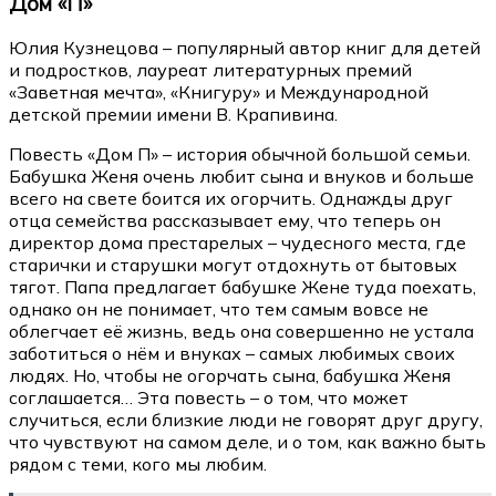
Дом «П»
Юлия Кузнецова – популярный автор книг для детей
и подростков, лауреат литературных премий
«Заветная мечта», «Книгуру» и Международной
детской премии имени В. Крапивина.
Повесть «Дом П» – история обычной большой семьи.
Бабушка Женя очень любит сына и внуков и больше
всего на свете боится их огорчить. Однажды друг
отца семейства рассказывает ему, что теперь он
директор дома престарелых – чудесного места, где
старички и старушки могут отдохнуть от бытовых
тягот. Папа предлагает бабушке Жене туда поехать,
однако он не понимает, что тем самым вовсе не
облегчает её жизнь, ведь она совершенно не устала
заботиться о нём и внуках – самых любимых своих
людях. Но, чтобы не огорчать сына, бабушка Женя
соглашается… Эта повесть – о том, что может
случиться, если близкие люди не говорят друг другу,
что чувствуют на самом деле, и о том, как важно быть
рядом с теми, кого мы любим.