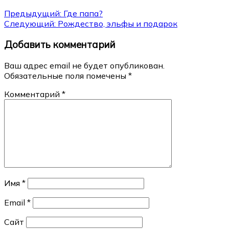
Навигация
Предыдущий:
Где папа?
Следующий:
Рождество, эльфы и подарок
по
Добавить комментарий
записям
Ваш адрес email не будет опубликован.
Обязательные поля помечены
*
Комментарий
*
Имя
*
Email
*
Сайт