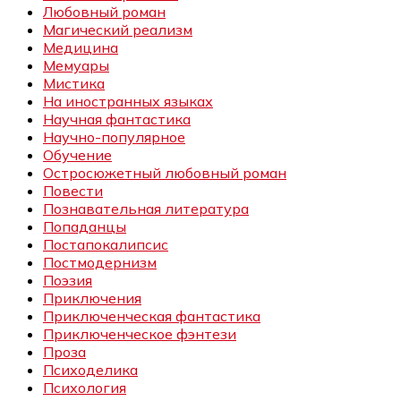
Любовный роман
Магический реализм
Медицина
Мемуары
Мистика
На иностранных языках
Научная фантастика
Научно-популярное
Обучение
Остросюжетный любовный роман
Повести
Познавательная литература
Попаданцы
Постапокалипсис
Постмодернизм
Поэзия
Приключения
Приключенческая фантастика
Приключенческое фэнтези
Проза
Психоделика
Психология