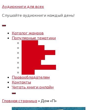
Перейти
Аудиокниги для всех
Бесплатный интенсив:
"Вторая
к
зарплата в $ на ведении YouTube
Записаться
Слушайте аудиокниги каждый день!
каналов"
содержимому
Каталог жанров
Популярные тематики
Фэнтези
Попаданцы
Любовный роман
Фантастика
Детектив
Постапокалипсис
Ужасы
Правообладателям
Контакты
Читать книги онлайн
Главная страница
»
Дом «П»