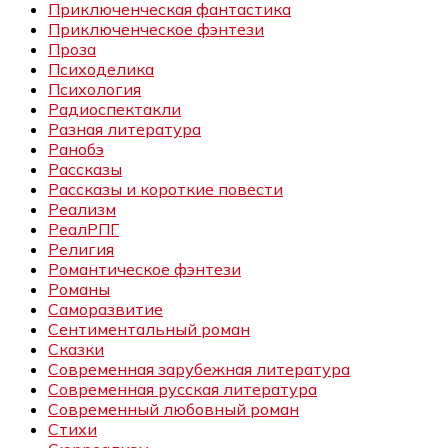
Приключенческая фантастика
Приключенческое фэнтези
Проза
Психоделика
Психология
Радиоспектакли
Разная литература
Ранобэ
Рассказы
Рассказы и короткие повести
Реализм
РеалРПГ
Религия
Романтическое фэнтези
Романы
Саморазвитие
Сентиментальный роман
Сказки
Современная зарубежная литература
Современная русская литература
Современный любовный роман
Стихи