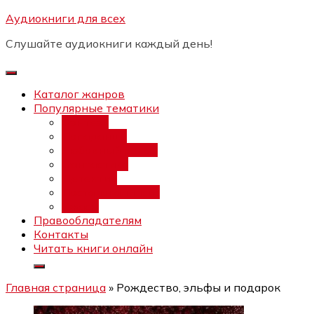
Перейти
Аудиокниги для всех
Бесплатный интенсив:
"Вторая
к
зарплата в $ на ведении YouTube
Записаться
Слушайте аудиокниги каждый день!
каналов"
содержимому
Каталог жанров
Популярные тематики
Фэнтези
Попаданцы
Любовный роман
Фантастика
Детектив
Постапокалипсис
Ужасы
Правообладателям
Контакты
Читать книги онлайн
Главная страница
»
Рождество, эльфы и подарок