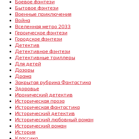
Боевое фэнтези
Бытовое фэнтези
Военные приключения
Война
Вселенная метро 2033
Героическое фэнтези
Городское фэнтези
Детектив
Детективное фэнтези
Детективные триллеры
Для детей
Дозоры
Драма
Закрытая рубрика Фантастика
Здоровье
Иронический детектив
Историческая проза
Историческая фантастика
Исторический детектив
Исторический любовный роман
Исторический роман
История
Классика