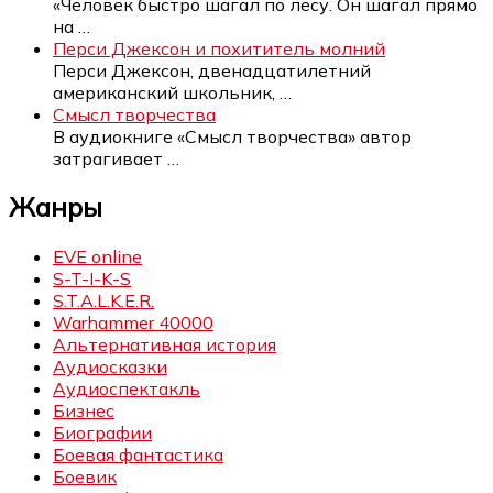
«Человек быстро шагал по лесу. Он шагал прямо
на
…
Перси Джексон и похититель молний
Перси Джексон, двенадцатилетний
американский школьник,
…
Смысл творчества
В аудиокниге «Смысл творчества» автор
затрагивает
…
Жанры
EVE online
S-T-I-K-S
S.T.A.L.K.E.R.
Warhammer 40000
Альтернативная история
Аудиосказки
Аудиоспектакль
Бизнес
Биографии
Боевая фантастика
Боевик