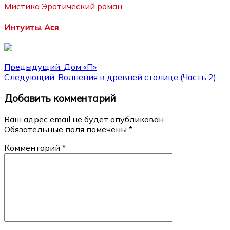
Мистика
Эротический роман
Интуиты. Ася
Навигация
Предыдущий:
Дом «П»
Следующий:
Волнения в древней столице (Часть 2)
по
Добавить комментарий
записям
Ваш адрес email не будет опубликован.
Обязательные поля помечены
*
Комментарий
*