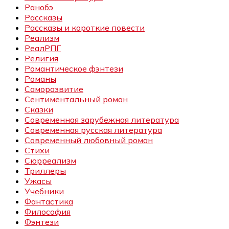
Ранобэ
Рассказы
Рассказы и короткие повести
Реализм
РеалРПГ
Религия
Романтическое фэнтези
Романы
Саморазвитие
Сентиментальный роман
Сказки
Современная зарубежная литература
Современная русская литература
Современный любовный роман
Стихи
Сюрреализм
Триллеры
Ужасы
Учебники
Фантастика
Философия
Фэнтези