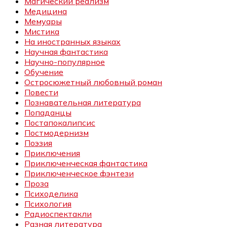
Магический реализм
Медицина
Мемуары
Мистика
На иностранных языках
Научная фантастика
Научно-популярное
Обучение
Остросюжетный любовный роман
Повести
Познавательная литература
Попаданцы
Постапокалипсис
Постмодернизм
Поэзия
Приключения
Приключенческая фантастика
Приключенческое фэнтези
Проза
Психоделика
Психология
Радиоспектакли
Разная литература