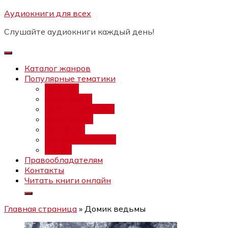
Перейти
Аудиокниги для всех
Бесплатный интенсив:
"Вторая
к
зарплата в $ на ведении YouTube
Записаться
Слушайте аудиокниги каждый день!
каналов"
содержимому
Каталог жанров
Популярные тематики
Фэнтези
Попаданцы
Любовный роман
Фантастика
Детектив
Постапокалипсис
Ужасы
Правообладателям
Контакты
Читать книги онлайн
Главная страница
»
Домик ведьмы