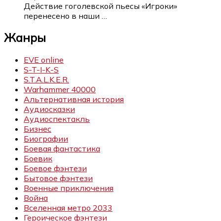
Действие гоголевской пьесы «Игроки»
перенесено в наши
…
Жанры
EVE online
S-T-I-K-S
S.T.A.L.K.E.R.
Warhammer 40000
Альтернативная история
Аудиосказки
Аудиоспектакль
Бизнес
Биографии
Боевая фантастика
Боевик
Боевое фэнтези
Бытовое фэнтези
Военные приключения
Война
Вселенная метро 2033
Героическое фэнтези