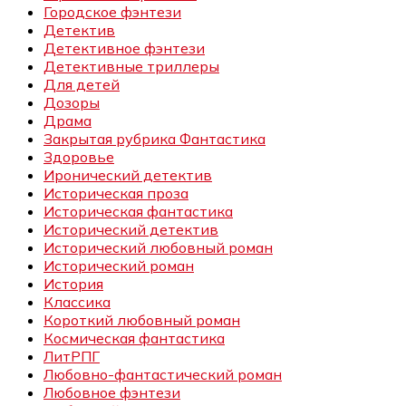
Городское фэнтези
Детектив
Детективное фэнтези
Детективные триллеры
Для детей
Дозоры
Драма
Закрытая рубрика Фантастика
Здоровье
Иронический детектив
Историческая проза
Историческая фантастика
Исторический детектив
Исторический любовный роман
Исторический роман
История
Классика
Короткий любовный роман
Космическая фантастика
ЛитРПГ
Любовно-фантастический роман
Любовное фэнтези