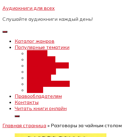
Перейти
Аудиокниги для всех
Бесплатный интенсив:
"Вторая
к
зарплата в $ на ведении YouTube
Записаться
Слушайте аудиокниги каждый день!
каналов"
содержимому
Каталог жанров
Популярные тематики
Фэнтези
Попаданцы
Любовный роман
Фантастика
Детектив
Постапокалипсис
Ужасы
Правообладателям
Контакты
Читать книги онлайн
Главная страница
»
Разговоры за чайным столом