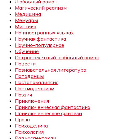
Любовный роман
Магический реализм
Медицина
Мемуары
Мистика
На иностранных языках
Научная фантастика
Научно-популярное
Обучение
Остросюжетный любовный роман
Повести
Познавательная литература
Попаданцы
Постапокалипсис
Постмодернизм
Поэзия
Приключения
Приключенческая фантастика
Приключенческое фэнтези
Проза
Психоделика
Психология
Радиоспектакли