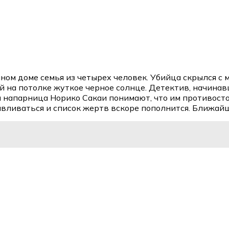
ном доме семья из четырех человек. Убийца скрылся с м
й на потолке жуткое черное солнце. Детектив, начинав
ая напарница Норико Сакаи понимают, что им противост
навливаться и список жертв вскоре пополнится. Ближай