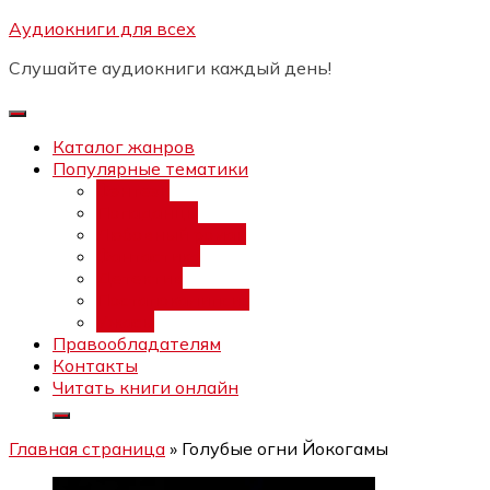
Перейти
Аудиокниги для всех
Бесплатный инт
к
Слушайте аудиокниги каждый день!
содержимому
Каталог жанров
Популярные тематики
Фэнтези
Попаданцы
Любовный роман
Фантастика
Детектив
Постапокалипсис
Ужасы
Правообладателям
Контакты
Читать книги онлайн
Главная страница
»
Голубые огни Йокогамы