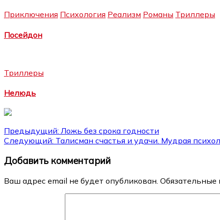
Приключения
Психология
Реализм
Романы
Триллеры
Посейдон
Триллеры
Нелюдь
Навигация
Предыдущий:
Ложь без срока годности
Следующий:
Талисман счастья и удачи. Мудрая психо
по
Добавить комментарий
записям
Ваш адрес email не будет опубликован.
Обязательные 