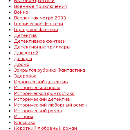
Бытовое фэнтези
Военные приключения
Война
Вселенная метро 2033
Героическое фэнтези
Городское фэнтези
Детектив
Детективное фэнтези
Детективные триллеры
Для детей
Дозоры
Драма
Закрытая рубрика Фантастика
Здоровье
Иронический детектив
Историческая проза
Историческая фантастика
Исторический детектив
Исторический любовный роман
Исторический роман
История
Классика
Короткий любовный роман