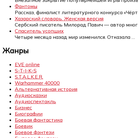
Фантомы
Рассказ, финалист литературного конкурса «Чёр
Хазарский словарь. Женская версия
Сербский писатель Милорад Павич — автор мно
Спаситель усопших
Четыре месяца назад мир изменился. Отказала
…
Жанры
EVE online
S-T-I-K-S
S.T.A.L.K.E.R.
Warhammer 40000
Альтернативная история
Аудиосказки
Аудиоспектакль
Бизнес
Биографии
Боевая фантастика
Боевик
Боевое фэнтези