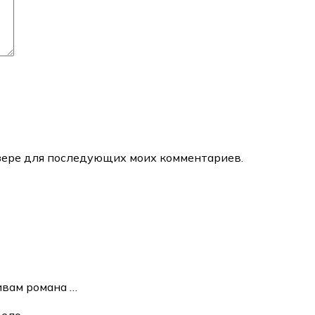
аузере для последующих моих комментариев.
ивам романа
…
вело
…