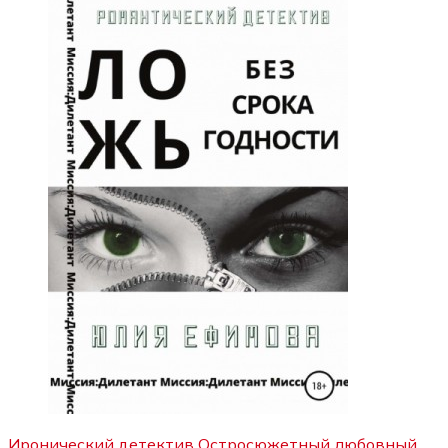
Иронический детектив
Остросюжетный любовный