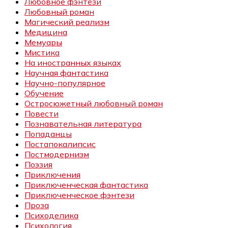
Любовное фэнтези
Любовный роман
Магический реализм
Медицина
Мемуары
Мистика
На иностранных языках
Научная фантастика
Научно-популярное
Обучение
Остросюжетный любовный роман
Повести
Познавательная литература
Попаданцы
Постапокалипсис
Постмодернизм
Поэзия
Приключения
Приключенческая фантастика
Приключенческое фэнтези
Проза
Психоделика
Психология