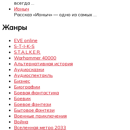
всегда
…
Ионыч
Рассказ «Ионыч» — одно из самых
…
Жанры
EVE online
S-T-I-K-S
S.T.A.L.K.E.R.
Warhammer 40000
Альтернативная история
Аудиосказки
Аудиоспектакль
Бизнес
Биографии
Боевая фантастика
Боевик
Боевое фэнтези
Бытовое фэнтези
Военные приключения
Война
Вселенная метро 2033