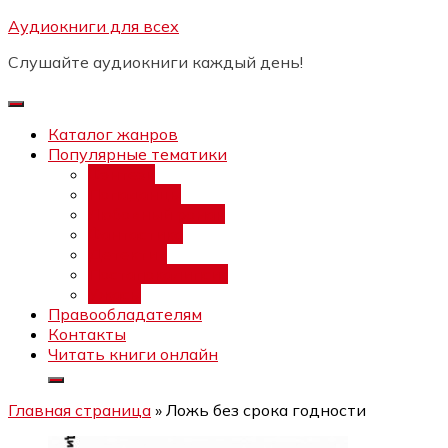
Перейти
Аудиокниги для всех
Бесплатный интенсив:
"Вторая
к
зарплата в $ на ведении YouTube
Записаться
Слушайте аудиокниги каждый день!
каналов"
содержимому
Каталог жанров
Популярные тематики
Фэнтези
Попаданцы
Любовный роман
Фантастика
Детектив
Постапокалипсис
Ужасы
Правообладателям
Контакты
Читать книги онлайн
Главная страница
»
Ложь без срока годности